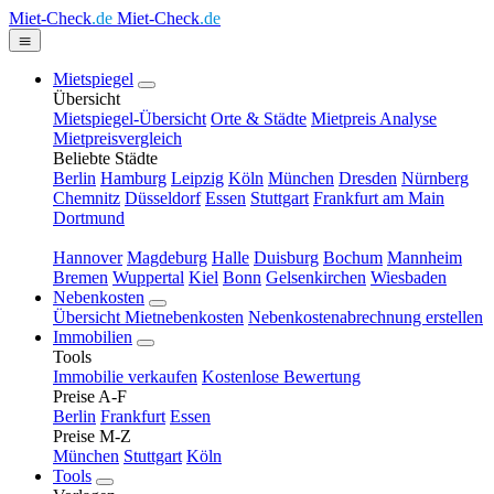
Miet-Check
.de
Miet-Check
.de
Mietspiegel
Übersicht
Mietspiegel-Übersicht
Orte & Städte
Mietpreis Analyse
Mietpreisvergleich
Beliebte Städte
Berlin
Hamburg
Leipzig
Köln
München
Dresden
Nürnberg
Chemnitz
Düsseldorf
Essen
Stuttgart
Frankfurt am Main
Dortmund
Hannover
Magdeburg
Halle
Duisburg
Bochum
Mannheim
Bremen
Wuppertal
Kiel
Bonn
Gelsenkirchen
Wiesbaden
Nebenkosten
Übersicht Mietnebenkosten
Nebenkostenabrechnung erstellen
Immobilien
Tools
Immobilie verkaufen
Kostenlose Bewertung
Preise A-F
Berlin
Frankfurt
Essen
Preise M-Z
München
Stuttgart
Köln
Tools