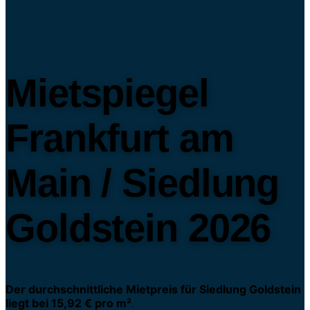
Mietspiegel
Frankfurt am
Main / Siedlung
Goldstein 2026
Der durchschnittliche Mietpreis für Siedlung Goldstein
liegt bei 15,92 € pro m²
.