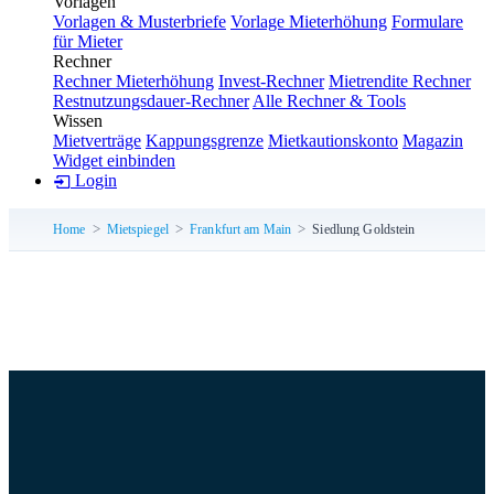
Vorlagen
Vorlagen & Musterbriefe
Vorlage Mieterhöhung
Formulare
für Mieter
Rechner
Rechner Mieterhöhung
Invest-Rechner
Mietrendite Rechner
Restnutzungsdauer-Rechner
Alle Rechner & Tools
Wissen
Mietverträge
Kappungsgrenze
Mietkautionskonto
Magazin
Widget einbinden
Login
Home
Mietspiegel
Frankfurt am Main
Siedlung Goldstein