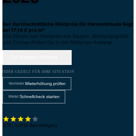
Der durchschnittliche Mietpreis für Harvestehude liegt
bei 17,14 € pro m²
.
Alle Details zum Mietpreis wie Baujahr, Wohnungsgröße
und Zimmer finden Sie in der Mietpreis-Analyse.
Zur Mietpreis-Analyse →
ODER GEZIELT FÜR IHRE SITUATION
Mieterhöhung prüfen
Vermieter:
Schnellcheck starten
Mieter:
3,78 / 5,00 (9 Bewertungen)