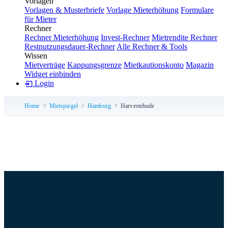
Vorlagen
Vorlagen & Musterbriefe
Vorlage Mieterhöhung
Formulare
für Mieter
Rechner
Rechner Mieterhöhung
Invest-Rechner
Mietrendite Rechner
Restnutzungsdauer-Rechner
Alle Rechner & Tools
Wissen
Mietverträge
Kappungsgrenze
Mietkautionskonto
Magazin
Widget einbinden
Login
Home
Mietspiegel
Hamburg
Harvestehude