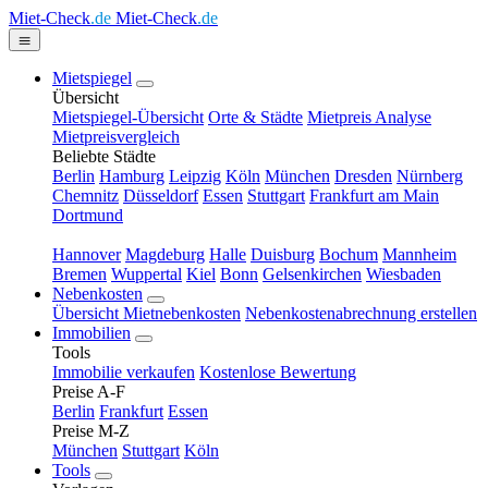
Miet-Check
.de
Miet-Check
.de
Mietspiegel
Übersicht
Mietspiegel-Übersicht
Orte & Städte
Mietpreis Analyse
Mietpreisvergleich
Beliebte Städte
Berlin
Hamburg
Leipzig
Köln
München
Dresden
Nürnberg
Chemnitz
Düsseldorf
Essen
Stuttgart
Frankfurt am Main
Dortmund
Hannover
Magdeburg
Halle
Duisburg
Bochum
Mannheim
Bremen
Wuppertal
Kiel
Bonn
Gelsenkirchen
Wiesbaden
Nebenkosten
Übersicht Mietnebenkosten
Nebenkostenabrechnung erstellen
Immobilien
Tools
Immobilie verkaufen
Kostenlose Bewertung
Preise A-F
Berlin
Frankfurt
Essen
Preise M-Z
München
Stuttgart
Köln
Tools