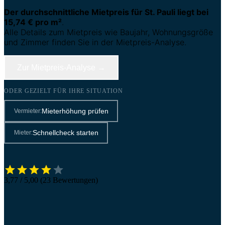
Der durchschnittliche Mietpreis für St. Pauli liegt bei
15,74 € pro m²
.
Alle Details zum Mietpreis wie Baujahr, Wohnungsgröße
und Zimmer finden Sie in der Mietpreis-Analyse.
Zur Mietpreis-Analyse →
ODER GEZIELT FÜR IHRE SITUATION
Mieterhöhung prüfen
Vermieter:
Schnellcheck starten
Mieter:
3,77 / 5,00 (23 Bewertungen)