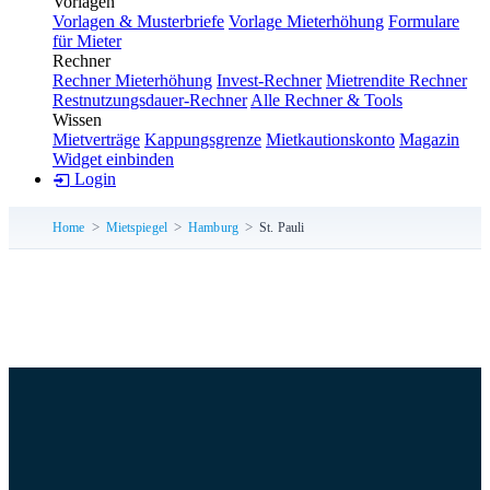
Vorlagen
Vorlagen & Musterbriefe
Vorlage Mieterhöhung
Formulare
für Mieter
Rechner
Rechner Mieterhöhung
Invest-Rechner
Mietrendite Rechner
Restnutzungsdauer-Rechner
Alle Rechner & Tools
Wissen
Mietverträge
Kappungsgrenze
Mietkautionskonto
Magazin
Widget einbinden
Login
Home
Mietspiegel
Hamburg
St. Pauli