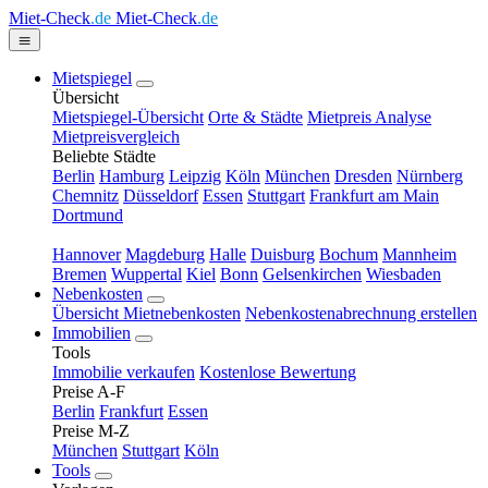
Miet-Check
.de
Miet-Check
.de
Mietspiegel
Übersicht
Mietspiegel-Übersicht
Orte & Städte
Mietpreis Analyse
Mietpreisvergleich
Beliebte Städte
Berlin
Hamburg
Leipzig
Köln
München
Dresden
Nürnberg
Chemnitz
Düsseldorf
Essen
Stuttgart
Frankfurt am Main
Dortmund
Hannover
Magdeburg
Halle
Duisburg
Bochum
Mannheim
Bremen
Wuppertal
Kiel
Bonn
Gelsenkirchen
Wiesbaden
Nebenkosten
Übersicht Mietnebenkosten
Nebenkostenabrechnung erstellen
Immobilien
Tools
Immobilie verkaufen
Kostenlose Bewertung
Preise A-F
Berlin
Frankfurt
Essen
Preise M-Z
München
Stuttgart
Köln
Tools