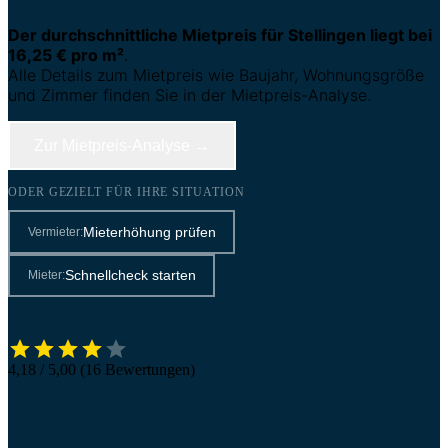
Der durchschnittliche Mietpreis für Stellingen liegt bei
16,25 € pro m²
.
Alle Details zum Mietpreis wie Baujahr, Wohnungsgröße
und Zimmer finden Sie in der Mietpreis-Analyse.
Zur Mietpreis-Analyse →
ODER GEZIELT FÜR IHRE SITUATION
Mieterhöhung prüfen
Vermieter:
Schnellcheck starten
Mieter:
4,18 / 5,00 (16 Bewertungen)