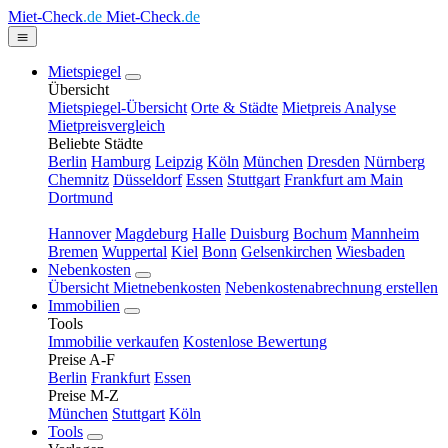
Miet-Check
.de
Miet-Check
.de
Mietspiegel
Übersicht
Mietspiegel-Übersicht
Orte & Städte
Mietpreis Analyse
Mietpreisvergleich
Beliebte Städte
Berlin
Hamburg
Leipzig
Köln
München
Dresden
Nürnberg
Chemnitz
Düsseldorf
Essen
Stuttgart
Frankfurt am Main
Dortmund
Hannover
Magdeburg
Halle
Duisburg
Bochum
Mannheim
Bremen
Wuppertal
Kiel
Bonn
Gelsenkirchen
Wiesbaden
Nebenkosten
Übersicht Mietnebenkosten
Nebenkostenabrechnung erstellen
Immobilien
Tools
Immobilie verkaufen
Kostenlose Bewertung
Preise A-F
Berlin
Frankfurt
Essen
Preise M-Z
München
Stuttgart
Köln
Tools