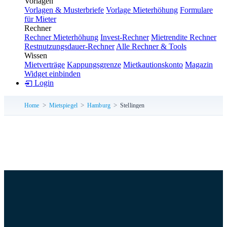
Vorlagen
Vorlagen & Musterbriefe
Vorlage Mieterhöhung
Formulare
für Mieter
Rechner
Rechner Mieterhöhung
Invest-Rechner
Mietrendite Rechner
Restnutzungsdauer-Rechner
Alle Rechner & Tools
Wissen
Mietverträge
Kappungsgrenze
Mietkautionskonto
Magazin
Widget einbinden
Login
Home
Mietspiegel
Hamburg
Stellingen