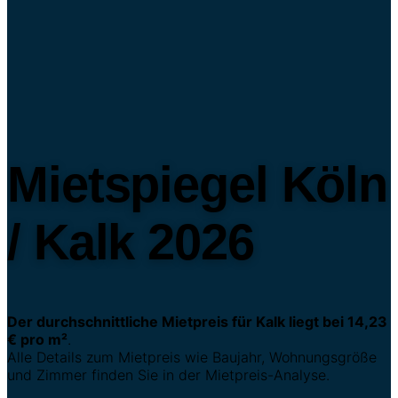
Mietspiegel Köln
/ Kalk 2026
Der durchschnittliche Mietpreis für Kalk liegt bei 14,23
€ pro m²
.
Alle Details zum Mietpreis wie Baujahr, Wohnungsgröße
und Zimmer finden Sie in der Mietpreis-Analyse.