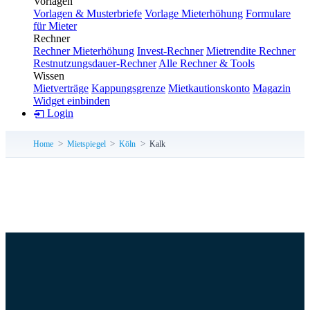
Vorlagen
Vorlagen & Musterbriefe
Vorlage Mieterhöhung
Formulare
für Mieter
Rechner
Rechner Mieterhöhung
Invest-Rechner
Mietrendite Rechner
Restnutzungsdauer-Rechner
Alle Rechner & Tools
Wissen
Mietverträge
Kappungsgrenze
Mietkautionskonto
Magazin
Widget einbinden
Login
Home
Mietspiegel
Köln
Kalk