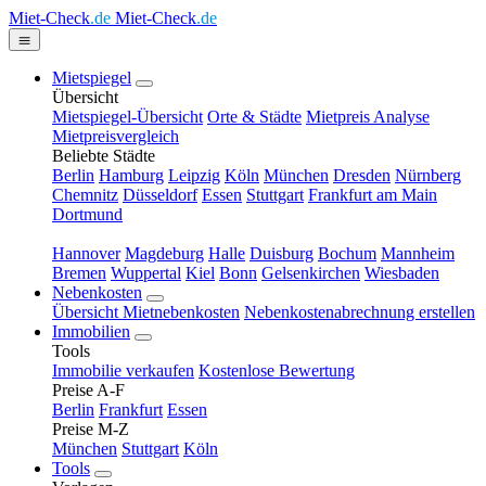
Miet-Check
.de
Miet-Check
.de
Mietspiegel
Übersicht
Mietspiegel-Übersicht
Orte & Städte
Mietpreis Analyse
Mietpreisvergleich
Beliebte Städte
Berlin
Hamburg
Leipzig
Köln
München
Dresden
Nürnberg
Chemnitz
Düsseldorf
Essen
Stuttgart
Frankfurt am Main
Dortmund
Hannover
Magdeburg
Halle
Duisburg
Bochum
Mannheim
Bremen
Wuppertal
Kiel
Bonn
Gelsenkirchen
Wiesbaden
Nebenkosten
Übersicht Mietnebenkosten
Nebenkostenabrechnung erstellen
Immobilien
Tools
Immobilie verkaufen
Kostenlose Bewertung
Preise A-F
Berlin
Frankfurt
Essen
Preise M-Z
München
Stuttgart
Köln
Tools