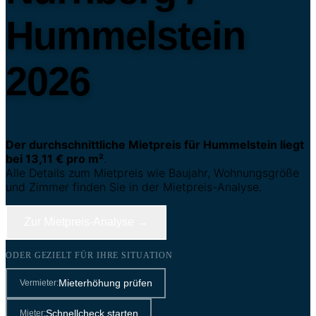
Hummelstein
2026
Der durchschnittliche Mietpreis für Hummelstein liegt
bei 13,11 € pro m²
.
Alle Details zum Mietpreis wie Baujahr, Wohnungsgröße
und Zimmer finden Sie in der Mietpreis-Analyse.
Zur Mietpreis-Analyse →
ODER GEZIELT FÜR IHRE SITUATION
Mieterhöhung prüfen
Vermieter:
Schnellcheck starten
Mieter: