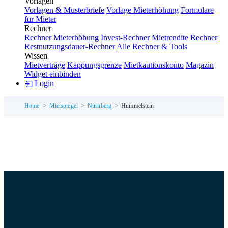
Vorlagen
Vorlagen & Musterbriefe
Vorlage Mieterhöhung
Formulare
für Mieter
Rechner
Rechner Mieterhöhung
Invest-Rechner
Mietrendite Rechner
Restnutzungsdauer-Rechner
Alle Rechner & Tools
Wissen
Mietverträge
Kappungsgrenze
Mietkautionskonto
Magazin
Widget einbinden
Login
Home
Mietspiegel
Nürnberg
Hummelstein