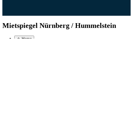
Mietspiegel Nürnberg / Hummelstein
Home
Mietpreis FAQ
Mietpreisentwicklung in Hummelstein
Für
Hummelstein
(Nürnberg) (
Bayern
/
Nürnberg
) liegt
der aktuelle durchschnittliche Mietspiegel bei
12,89
Euro
pro Quadratmeter.
In besonders gefragten Wohnlagen werden im Schnitt
15,86 Euro
pro Quadratmeter verlangt, während in
preiswerteren Gegenden die Miete bei etwa
9,93 Euro
pro Quadratmeter liegt.
Die gesamte
Mietpreisspanne
in Hummelstein reicht
somit von etwa 9,93 € bis zu 15,86 € pro m².