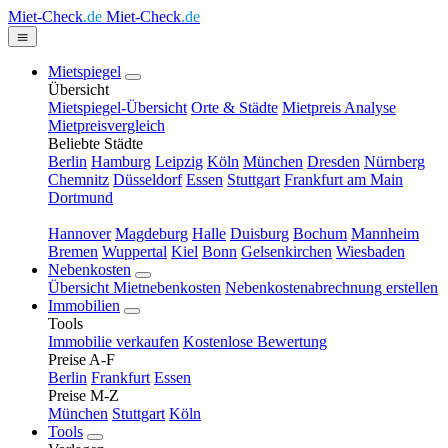
Miet-Check
.de
Miet-Check
.de
Mietspiegel
Übersicht
Mietspiegel-Übersicht
Orte & Städte
Mietpreis Analyse
Mietpreisvergleich
Beliebte Städte
Berlin
Hamburg
Leipzig
Köln
München
Dresden
Nürnberg
Chemnitz
Düsseldorf
Essen
Stuttgart
Frankfurt am Main
Dortmund
Hannover
Magdeburg
Halle
Duisburg
Bochum
Mannheim
Bremen
Wuppertal
Kiel
Bonn
Gelsenkirchen
Wiesbaden
Nebenkosten
Übersicht Mietnebenkosten
Nebenkostenabrechnung erstellen
Immobilien
Tools
Immobilie verkaufen
Kostenlose Bewertung
Preise A-F
Berlin
Frankfurt
Essen
Preise M-Z
München
Stuttgart
Köln
Tools