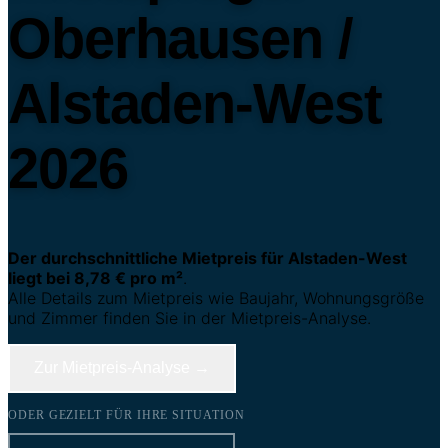
Oberhausen /
Alstaden-West
2026
Der durchschnittliche Mietpreis für Alstaden-West
liegt bei 8,78 € pro m²
.
Alle Details zum Mietpreis wie Baujahr, Wohnungsgröße
und Zimmer finden Sie in der Mietpreis-Analyse.
Zur Mietpreis-Analyse →
ODER GEZIELT FÜR IHRE SITUATION