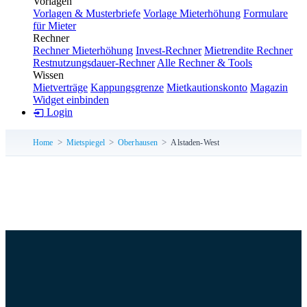
Vorlagen
Vorlagen & Musterbriefe
Vorlage Mieterhöhung
Formulare
für Mieter
Rechner
Rechner Mieterhöhung
Invest-Rechner
Mietrendite Rechner
Restnutzungsdauer-Rechner
Alle Rechner & Tools
Wissen
Mietverträge
Kappungsgrenze
Mietkautionskonto
Magazin
Widget einbinden
Login
Home
Mietspiegel
Oberhausen
Alstaden-West