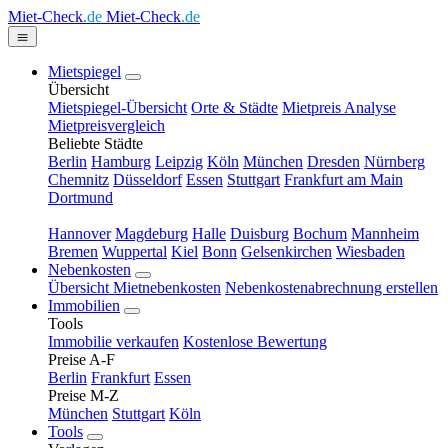
Miet-Check
.de
Miet-Check
.de
Mietspiegel
Übersicht
Mietspiegel-Übersicht
Orte & Städte
Mietpreis Analyse
Mietpreisvergleich
Beliebte Städte
Berlin
Hamburg
Leipzig
Köln
München
Dresden
Nürnberg
Chemnitz
Düsseldorf
Essen
Stuttgart
Frankfurt am Main
Dortmund
Hannover
Magdeburg
Halle
Duisburg
Bochum
Mannheim
Bremen
Wuppertal
Kiel
Bonn
Gelsenkirchen
Wiesbaden
Nebenkosten
Übersicht Mietnebenkosten
Nebenkostenabrechnung erstellen
Immobilien
Tools
Immobilie verkaufen
Kostenlose Bewertung
Preise A-F
Berlin
Frankfurt
Essen
Preise M-Z
München
Stuttgart
Köln
Tools