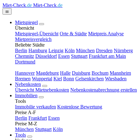
Miet-Check
.de
Miet-Check
.de
Mietspiegel
Übersicht
Mietspiegel-Übersicht
Orte & Städte
Mietpreis Analyse
Mietpreisvergleich
Beliebte Städte
Berlin
Hamburg
Leipzig
Köln
München
Dresden
Nürnberg
Chemnitz
Düsseldorf
Essen
Stuttgart
Frankfurt am Main
Dortmund
Hannover
Magdeburg
Halle
Duisburg
Bochum
Mannheim
Bremen
Wuppertal
Kiel
Bonn
Gelsenkirchen
Wiesbaden
Nebenkosten
Übersicht Mietnebenkosten
Nebenkostenabrechnung erstellen
Immobilien
Tools
Immobilie verkaufen
Kostenlose Bewertung
Preise A-F
Berlin
Frankfurt
Essen
Preise M-Z
München
Stuttgart
Köln
Tools