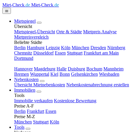
Miet-Check
.de
Miet-Check
.de
Mietspiegel
Übersicht
Mietspiegel-Übersicht
Orte & Städte
Mietpreis Analyse
Mietpreisvergleich
Beliebte Städte
Berlin
Hamburg
Leipzig
Köln
München
Dresden
Nürnberg
Chemnitz
Düsseldorf
Essen
Stuttgart
Frankfurt am Main
Dortmund
Hannover
Magdeburg
Halle
Duisburg
Bochum
Mannheim
Bremen
Wuppertal
Kiel
Bonn
Gelsenkirchen
Wiesbaden
Nebenkosten
Übersicht Mietnebenkosten
Nebenkostenabrechnung erstellen
Immobilien
Tools
Immobilie verkaufen
Kostenlose Bewertung
Preise A-F
Berlin
Frankfurt
Essen
Preise M-Z
München
Stuttgart
Köln
Tools