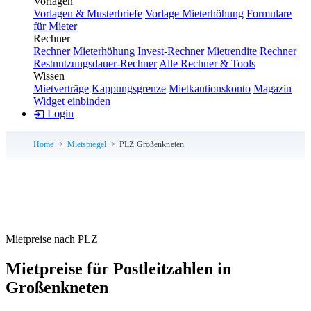
Vorlagen
Vorlagen & Musterbriefe
Vorlage Mieterhöhung
Formulare
für Mieter
Rechner
Rechner Mieterhöhung
Invest-Rechner
Mietrendite Rechner
Restnutzungsdauer-Rechner
Alle Rechner & Tools
Wissen
Mietverträge
Kappungsgrenze
Mietkautionskonto
Magazin
Widget einbinden
Login
Home
Mietspiegel
PLZ Großenkneten
Mietpreise nach PLZ
Mietpreise für Postleitzahlen in
Großenkneten