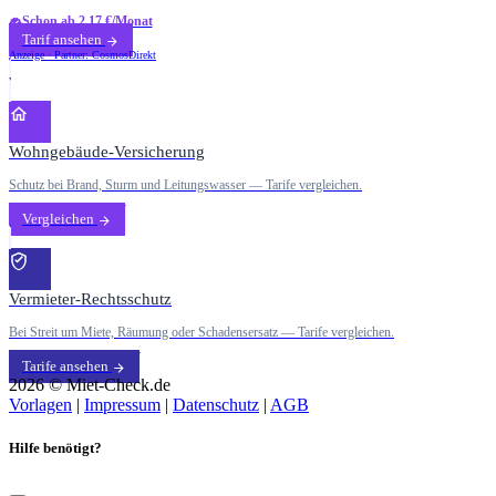
Schon ab 2,17 €/Monat
Tarif ansehen
Anzeige · Partner: CosmosDirekt
Wohngebäude-Versicherung
Schutz bei Brand, Sturm und Leitungswasser — Tarife vergleichen.
Vergleichen
Vermieter-Rechtsschutz
Bei Streit um Miete, Räumung oder Schadensersatz — Tarife vergleichen.
Tarife ansehen
2026 © Miet-Check.de
Vorlagen
|
Impressum
|
Datenschutz
|
AGB
Hilfe benötigt?