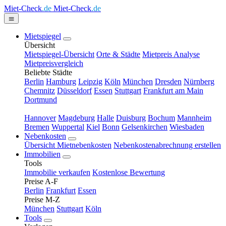
Miet-Check
.de
Miet-Check
.de
Mietspiegel
Übersicht
Mietspiegel-Übersicht
Orte & Städte
Mietpreis Analyse
Mietpreisvergleich
Beliebte Städte
Berlin
Hamburg
Leipzig
Köln
München
Dresden
Nürnberg
Chemnitz
Düsseldorf
Essen
Stuttgart
Frankfurt am Main
Dortmund
Hannover
Magdeburg
Halle
Duisburg
Bochum
Mannheim
Bremen
Wuppertal
Kiel
Bonn
Gelsenkirchen
Wiesbaden
Nebenkosten
Übersicht Mietnebenkosten
Nebenkostenabrechnung erstellen
Immobilien
Tools
Immobilie verkaufen
Kostenlose Bewertung
Preise A-F
Berlin
Frankfurt
Essen
Preise M-Z
München
Stuttgart
Köln
Tools