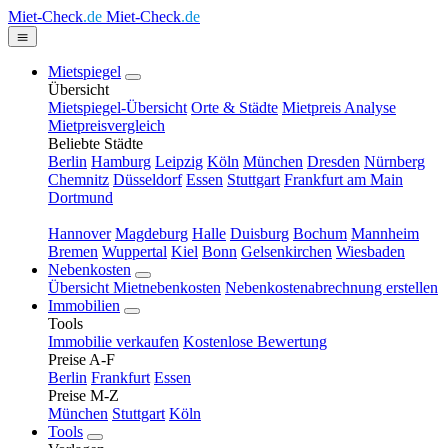
Miet-Check
.de
Miet-Check
.de
Mietspiegel
Übersicht
Mietspiegel-Übersicht
Orte & Städte
Mietpreis Analyse
Mietpreisvergleich
Beliebte Städte
Berlin
Hamburg
Leipzig
Köln
München
Dresden
Nürnberg
Chemnitz
Düsseldorf
Essen
Stuttgart
Frankfurt am Main
Dortmund
Hannover
Magdeburg
Halle
Duisburg
Bochum
Mannheim
Bremen
Wuppertal
Kiel
Bonn
Gelsenkirchen
Wiesbaden
Nebenkosten
Übersicht Mietnebenkosten
Nebenkostenabrechnung erstellen
Immobilien
Tools
Immobilie verkaufen
Kostenlose Bewertung
Preise A-F
Berlin
Frankfurt
Essen
Preise M-Z
München
Stuttgart
Köln
Tools