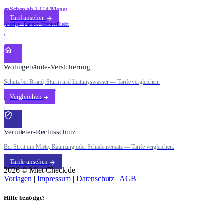
Schon ab 2,17 €/Monat
Tarif ansehen
Anzeige · Partner: CosmosDirekt
Wohngebäude-Versicherung
Schutz bei Brand, Sturm und Leitungswasser — Tarife vergleichen.
Vergleichen
Vermieter-Rechtsschutz
Bei Streit um Miete, Räumung oder Schadensersatz — Tarife vergleichen.
Tarife ansehen
2026 © Miet-Check.de
Vorlagen
|
Impressum
|
Datenschutz
|
AGB
Hilfe benötigt?