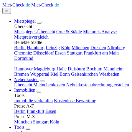
Miet-Check
.de
Miet-Check
.de
Mietspiegel
Übersicht
Mietspiegel-Übersicht
Orte & Städte
Mietpreis Analyse
Mietpreisvergleich
Beliebte Städte
Berlin
Hamburg
Leipzig
Köln
München
Dresden
Nürnberg
Chemnitz
Düsseldorf
Essen
Stuttgart
Frankfurt am Main
Dortmund
Hannover
Magdeburg
Halle
Duisburg
Bochum
Mannheim
Bremen
Wuppertal
Kiel
Bonn
Gelsenkirchen
Wiesbaden
Nebenkosten
Übersicht Mietnebenkosten
Nebenkostenabrechnung erstellen
Immobilien
Tools
Immobilie verkaufen
Kostenlose Bewertung
Preise A-F
Berlin
Frankfurt
Essen
Preise M-Z
München
Stuttgart
Köln
Tools