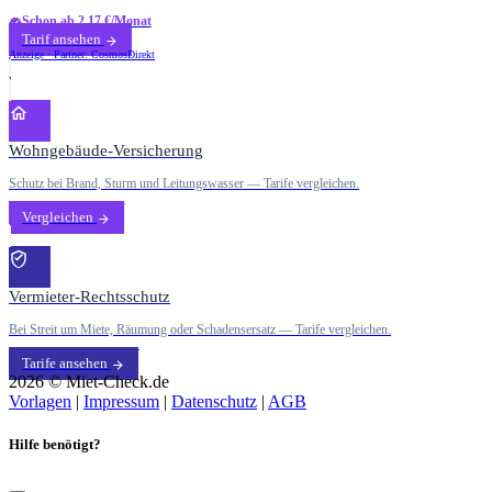
Schon ab 2,17 €/Monat
Tarif ansehen
Anzeige · Partner: CosmosDirekt
Wohngebäude-Versicherung
Schutz bei Brand, Sturm und Leitungswasser — Tarife vergleichen.
Vergleichen
Vermieter-Rechtsschutz
Bei Streit um Miete, Räumung oder Schadensersatz — Tarife vergleichen.
Tarife ansehen
2026 © Miet-Check.de
Vorlagen
|
Impressum
|
Datenschutz
|
AGB
Hilfe benötigt?