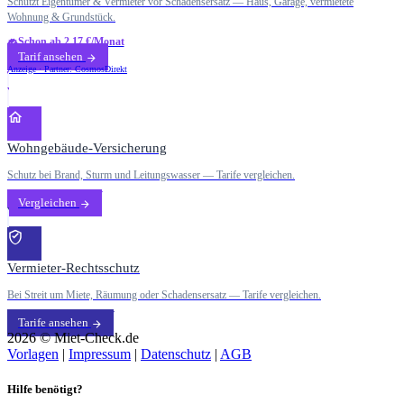
Schützt Eigentümer & Vermieter vor Schadensersatz — Haus, Garage, vermietete
Wohnung & Grundstück.
Schon ab 2,17 €/Monat
Tarif ansehen
Anzeige · Partner: CosmosDirekt
Wohngebäude-Versicherung
Schutz bei Brand, Sturm und Leitungswasser — Tarife vergleichen.
Vergleichen
Vermieter-Rechtsschutz
Bei Streit um Miete, Räumung oder Schadensersatz — Tarife vergleichen.
Tarife ansehen
2026 © Miet-Check.de
Vorlagen
|
Impressum
|
Datenschutz
|
AGB
Hilfe benötigt?