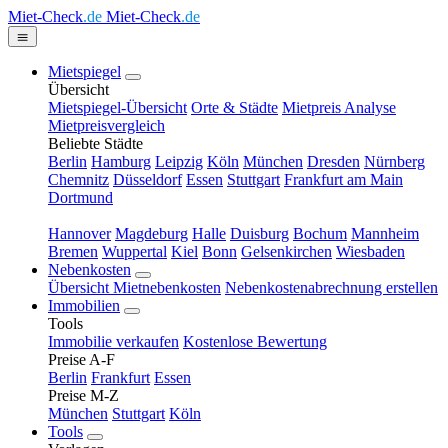
Miet-Check
.de
Miet-Check
.de
Mietspiegel
Übersicht
Mietspiegel-Übersicht
Orte & Städte
Mietpreis Analyse
Mietpreisvergleich
Beliebte Städte
Berlin
Hamburg
Leipzig
Köln
München
Dresden
Nürnberg
Chemnitz
Düsseldorf
Essen
Stuttgart
Frankfurt am Main
Dortmund
Hannover
Magdeburg
Halle
Duisburg
Bochum
Mannheim
Bremen
Wuppertal
Kiel
Bonn
Gelsenkirchen
Wiesbaden
Nebenkosten
Übersicht Mietnebenkosten
Nebenkostenabrechnung erstellen
Immobilien
Tools
Immobilie verkaufen
Kostenlose Bewertung
Preise A-F
Berlin
Frankfurt
Essen
Preise M-Z
München
Stuttgart
Köln
Tools