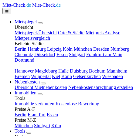
Miet-Check
.de
Miet-Check
.de
Mietspiegel
Übersicht
Mietspiegel-Übersicht
Orte & Städte
Mietpreis Analyse
Mietpreisvergleich
Beliebte Städte
Berlin
Hamburg
Leipzig
Köln
München
Dresden
Nürnberg
Chemnitz
Düsseldorf
Essen
Stuttgart
Frankfurt am Main
Dortmund
Hannover
Magdeburg
Halle
Duisburg
Bochum
Mannheim
Bremen
Wuppertal
Kiel
Bonn
Gelsenkirchen
Wiesbaden
Nebenkosten
Übersicht Mietnebenkosten
Nebenkostenabrechnung erstellen
Immobilien
Tools
Immobilie verkaufen
Kostenlose Bewertung
Preise A-F
Berlin
Frankfurt
Essen
Preise M-Z
München
Stuttgart
Köln
Tools