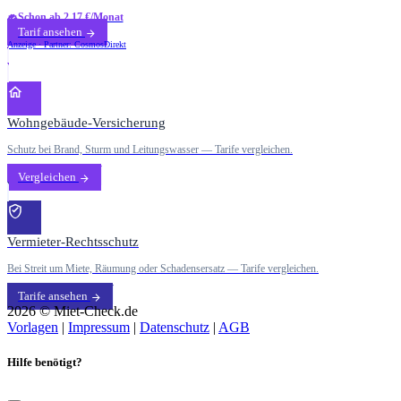
Schon ab 2,17 €/Monat
Tarif ansehen
Anzeige · Partner: CosmosDirekt
Wohngebäude-Versicherung
Schutz bei Brand, Sturm und Leitungswasser — Tarife vergleichen.
Vergleichen
Vermieter-Rechtsschutz
Bei Streit um Miete, Räumung oder Schadensersatz — Tarife vergleichen.
Tarife ansehen
2026 © Miet-Check.de
Vorlagen
|
Impressum
|
Datenschutz
|
AGB
Hilfe benötigt?