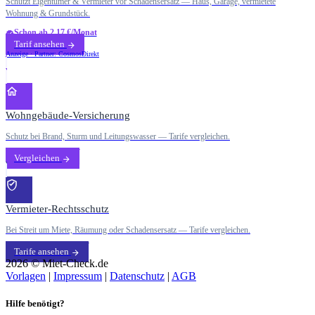
Schützt Eigentümer & Vermieter vor Schadensersatz — Haus, Garage, vermietete
Wohnung & Grundstück.
Schon ab 2,17 €/Monat
Tarif ansehen
Anzeige · Partner: CosmosDirekt
Wohngebäude-Versicherung
Schutz bei Brand, Sturm und Leitungswasser — Tarife vergleichen.
Vergleichen
Vermieter-Rechtsschutz
Bei Streit um Miete, Räumung oder Schadensersatz — Tarife vergleichen.
Tarife ansehen
2026 © Miet-Check.de
Vorlagen
|
Impressum
|
Datenschutz
|
AGB
Hilfe benötigt?