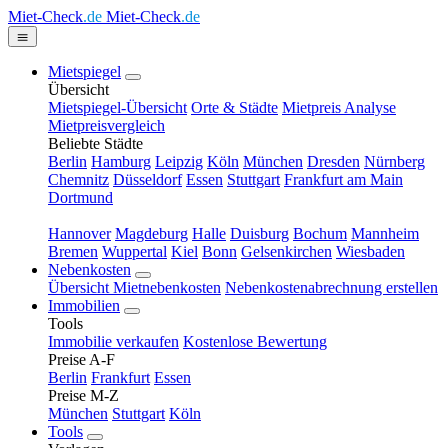
Miet-Check
.de
Miet-Check
.de
Mietspiegel
Übersicht
Mietspiegel-Übersicht
Orte & Städte
Mietpreis Analyse
Mietpreisvergleich
Beliebte Städte
Berlin
Hamburg
Leipzig
Köln
München
Dresden
Nürnberg
Chemnitz
Düsseldorf
Essen
Stuttgart
Frankfurt am Main
Dortmund
Hannover
Magdeburg
Halle
Duisburg
Bochum
Mannheim
Bremen
Wuppertal
Kiel
Bonn
Gelsenkirchen
Wiesbaden
Nebenkosten
Übersicht Mietnebenkosten
Nebenkostenabrechnung erstellen
Immobilien
Tools
Immobilie verkaufen
Kostenlose Bewertung
Preise A-F
Berlin
Frankfurt
Essen
Preise M-Z
München
Stuttgart
Köln
Tools