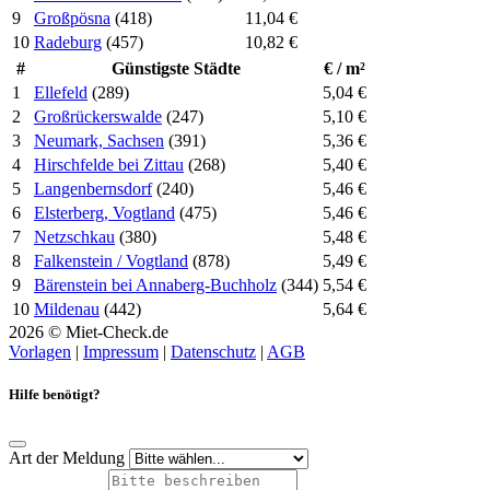
9
Großpösna
(418)
11,04 €
10
Radeburg
(457)
10,82 €
#
Günstigste Städte
€ / m²
1
Ellefeld
(289)
5,04 €
2
Großrückerswalde
(247)
5,10 €
3
Neumark, Sachsen
(391)
5,36 €
4
Hirschfelde bei Zittau
(268)
5,40 €
5
Langenbernsdorf
(240)
5,46 €
6
Elsterberg, Vogtland
(475)
5,46 €
7
Netzschkau
(380)
5,48 €
8
Falkenstein / Vogtland
(878)
5,49 €
9
Bärenstein bei Annaberg-Buchholz
(344)
5,54 €
10
Mildenau
(442)
5,64 €
2026 © Miet-Check.de
Vorlagen
|
Impressum
|
Datenschutz
|
AGB
Hilfe benötigt?
Art der Meldung