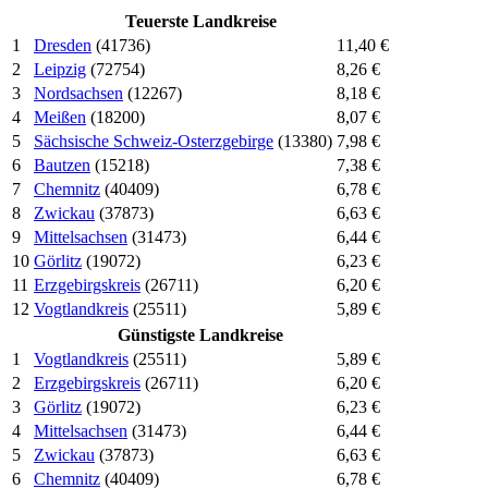
Teuerste Landkreise
1
Dresden
(41736)
11,40 €
2
Leipzig
(72754)
8,26 €
3
Nordsachsen
(12267)
8,18 €
4
Meißen
(18200)
8,07 €
5
Sächsische Schweiz-Osterzgebirge
(13380)
7,98 €
6
Bautzen
(15218)
7,38 €
7
Chemnitz
(40409)
6,78 €
8
Zwickau
(37873)
6,63 €
9
Mittelsachsen
(31473)
6,44 €
10
Görlitz
(19072)
6,23 €
11
Erzgebirgskreis
(26711)
6,20 €
12
Vogtlandkreis
(25511)
5,89 €
Günstigste Landkreise
1
Vogtlandkreis
(25511)
5,89 €
2
Erzgebirgskreis
(26711)
6,20 €
3
Görlitz
(19072)
6,23 €
4
Mittelsachsen
(31473)
6,44 €
5
Zwickau
(37873)
6,63 €
6
Chemnitz
(40409)
6,78 €