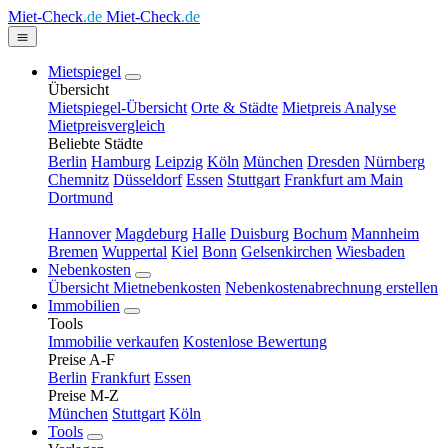
Miet-Check
.de
Miet-Check
.de
Mietspiegel
Übersicht
Mietspiegel-Übersicht
Orte & Städte
Mietpreis Analyse
Mietpreisvergleich
Beliebte Städte
Berlin
Hamburg
Leipzig
Köln
München
Dresden
Nürnberg
Chemnitz
Düsseldorf
Essen
Stuttgart
Frankfurt am Main
Dortmund
Hannover
Magdeburg
Halle
Duisburg
Bochum
Mannheim
Bremen
Wuppertal
Kiel
Bonn
Gelsenkirchen
Wiesbaden
Nebenkosten
Übersicht Mietnebenkosten
Nebenkostenabrechnung erstellen
Immobilien
Tools
Immobilie verkaufen
Kostenlose Bewertung
Preise A-F
Berlin
Frankfurt
Essen
Preise M-Z
München
Stuttgart
Köln
Tools