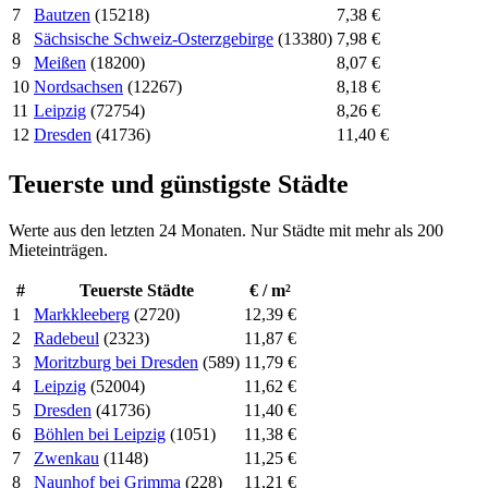
7
Bautzen
(15218)
7,38 €
8
Sächsische Schweiz-Osterzgebirge
(13380)
7,98 €
9
Meißen
(18200)
8,07 €
10
Nordsachsen
(12267)
8,18 €
11
Leipzig
(72754)
8,26 €
12
Dresden
(41736)
11,40 €
Teuerste und günstigste Städte
Werte aus den letzten 24 Monaten. Nur Städte mit mehr als 200
Mieteinträgen.
#
Teuerste Städte
€ / m²
1
Markkleeberg
(2720)
12,39 €
2
Radebeul
(2323)
11,87 €
3
Moritzburg bei Dresden
(589)
11,79 €
4
Leipzig
(52004)
11,62 €
5
Dresden
(41736)
11,40 €
6
Böhlen bei Leipzig
(1051)
11,38 €
7
Zwenkau
(1148)
11,25 €
8
Naunhof bei Grimma
(228)
11,21 €