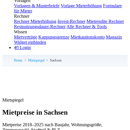
Vorlagen
Vorlagen & Musterbriefe
Vorlage Mieterhöhung
Formulare
für Mieter
Rechner
Rechner Mieterhöhung
Invest-Rechner
Mietrendite Rechner
Restnutzungsdauer-Rechner
Alle Rechner & Tools
Wissen
Mietverträge
Kappungsgrenze
Mietkautionskonto
Magazin
Widget einbinden
Login
Home
Mietspiegel
Sachsen
Mietspiegel
Mietpreise in Sachsen
Mietpreise 2018–2025 nach Baujahr, Wohnungsgröße,
Zimmeranzahl, Stadtteil & PLZ