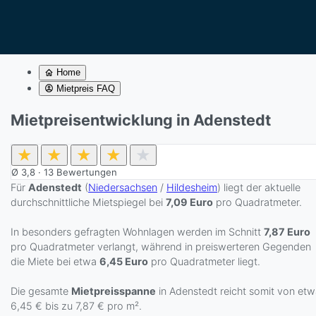
Home
Mietpreis FAQ
Mietpreisentwicklung in Adenstedt
★
★
★
★
★
Ø
3,8
·
13
Bewertungen
Für
Adenstedt
(
Niedersachsen
/
Hildesheim
) liegt der aktuelle
durchschnittliche Mietspiegel bei
7,09 Euro
pro Quadratmeter.
In besonders gefragten Wohnlagen werden im Schnitt
7,87 Euro
pro Quadratmeter verlangt, während in preiswerteren Gegenden
die Miete bei etwa
6,45 Euro
pro Quadratmeter liegt.
Die gesamte
Mietpreisspanne
in Adenstedt reicht somit von et
6,45 € bis zu 7,87 € pro m².