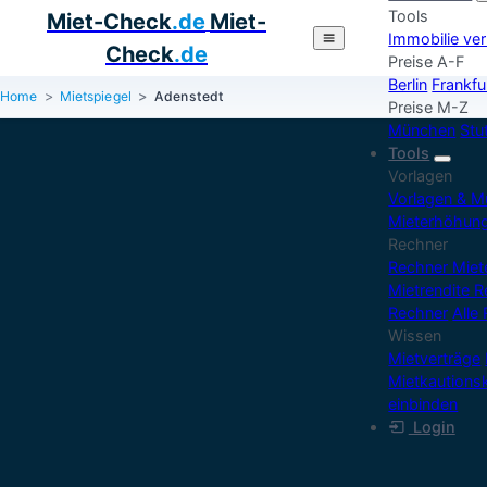
Tools
Miet-Check
.de
Miet-
Immobilie ve
Check
.de
Preise A-F
Berlin
Frankfu
Home
Mietspiegel
Adenstedt
Preise M-Z
München
Stu
Tools
Vorlagen
Vorlagen & M
Mieterhöhun
Rechner
Rechner Mie
Mietrendite 
Rechner
Alle
Wissen
Mietverträge
Mietkautions
einbinden
Login