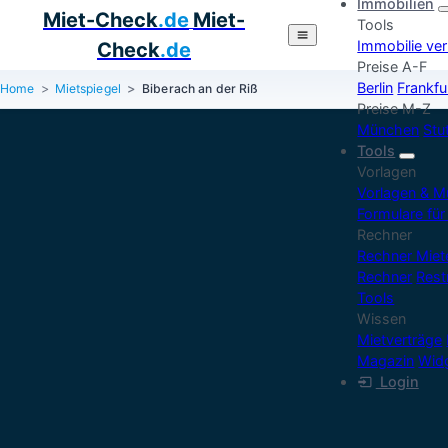
Immobilien
Miet-Check
.de
Miet-
Tools
Immobilie ve
Check
.de
Preise A-F
Berlin
Frankfu
Home
Mietspiegel
Biberach an der Riß
Preise M-Z
München
Stu
Tools
Vorlagen
Vorlagen & M
Formulare für
Rechner
Rechner Mie
Rechner
Rest
Tools
Wissen
Mietverträge
Magazin
Widg
Login