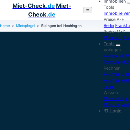
Immobilien
Miet-Check
.de
Miet-
Tools
Immobilie ve
Check
.de
Preise A-F
Berlin
Frankfu
Home
Mietspiegel
Bisingen bei Hechingen
Preise M-Z
München
Stu
Tools
Vorlagen
Vorlagen & M
Formulare für
Rechner
Rechner Mie
Rechner
Rest
Tools
Wissen
Mietverträge
Magazin
Widg
Login