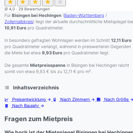
★
★
★
★
★
Ø
4,0
·
29
Bewertungen
Für
Bisingen bei Hechingen
(
Baden-Württemberg
/
Zollernalbkreis
) liegt der aktuelle durchschnittliche Mietspiegel be
10,91 Euro
pro Quadratmeter.
In besonders gefragten Wohnlagen werden im Schnitt
12,11 Euro
pro Quadratmeter verlangt, während in preiswerteren Gegenden
die Miete bei etwa
9,93 Euro
pro Quadratmeter liegt.
Die gesamte
Mietpreisspanne
in Bisingen bei Hechingen reicht
somit von etwa 9,93 € bis zu 12,11 € pro m².
Inhaltsverzeichnis
Preisentwicklung
Nach Zimmern
Nach Größe
Nach Baujahr
Fragen zum Mietpreis
Wie hoch ist der Mietspiegel Bisingen bei Hechinge