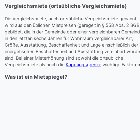
Vergleichsmiete (ortsübliche Vergleichsmiete)
Die Vergleichsmiete, auch ortsübliche Vergleichsmiete genannt
wird aus den üblichen Mietpreisen (geregelt in § 558 Abs. 2 BGB
gebildet, die in der Gemeinde oder einer vergleichbaren Gemein
in den letzten sechs Jahren für Wohnraum vergleichbarer Art,
Größe, Ausstattung, Beschaffenheit und Lage einschließlich der
energetischen Beschaffenheit und Ausstattung vereinbart word
sind. Bei einer Mieterhöhung sind sowohl die ortsübliche
Vergleichsmiete als auch die
Kappungsgrenze
wichtige Faktoren
Was ist ein Mietspiegel?
Ein Mietspiegel ist eine Übersicht über die durchschnittlichen
Mietpreise für verschiedene Arten von Wohnungen in einer
bestimmten Stadt oder Region.
Wie wird ein Mietspiegel erstellt?
Ein Mietspiegel wird in der Regel von den örtlichen Behörden od
Mietervereinigungen erstellt. Dazu werden Mietdaten von
zahlreichen Wohnungen in der Region gesammelt und analysiert,