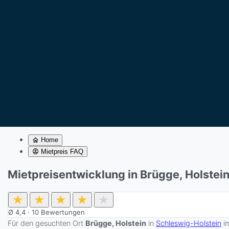
Home
Mietpreis FAQ
Mietpreisentwicklung in Brügge, Holstei
★
★
★
★
★
Ø
4,4
·
10
Bewertungen
Für den gesuchten Ort
Brügge, Holstein
in
Schleswig-Holstein
i