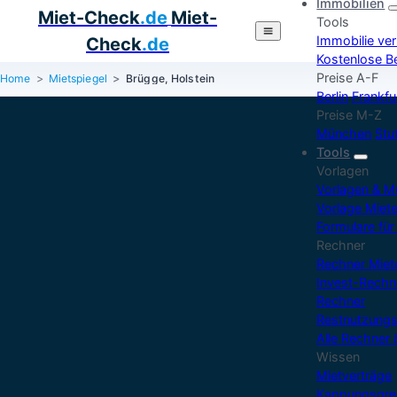
Immobilien
Miet-Check
.de
Miet-
Tools
Immobilie ve
Check
.de
Kostenlose B
Preise A-F
Home
Mietspiegel
Brügge, Holstein
Berlin
Frankfu
Preise M-Z
München
Stu
Tools
Vorlagen
Vorlagen & M
Vorlage Miet
Formulare für
Rechner
Rechner Mie
Invest-Rechn
Rechner
Restnutzung
Alle Rechner 
Wissen
Mietverträge
Kappungsgre