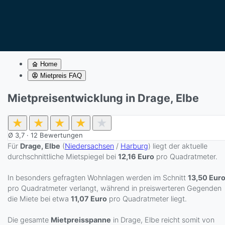
Home
Mietpreis FAQ
Mietpreisentwicklung in Drage, Elbe
★
★
★
★
★
Ø
3,7
·
12
Bewertungen
Für
Drage, Elbe
(
Niedersachsen
/
Harburg
) liegt der aktuelle
durchschnittliche Mietspiegel bei
12,16 Euro
pro Quadratmeter.
In besonders gefragten Wohnlagen werden im Schnitt
13,50 Eur
pro Quadratmeter verlangt, während in preiswerteren Gegenden
die Miete bei etwa
11,07 Euro
pro Quadratmeter liegt.
Die gesamte
Mietpreisspanne
in Drage, Elbe reicht somit von