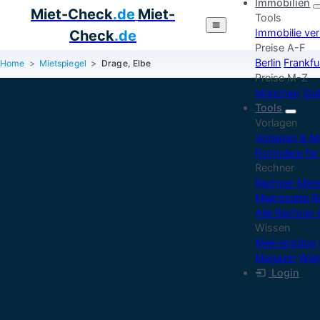
Immobilien
Miet-Check
.de
Miet-
Tools
Immobilie ve
Check
.de
Preise A-F
Berlin
Frankfu
Home
Mietspiegel
Drage, Elbe
Preise M-Z
München
Stu
Tools
Vorlagen
Vorlagen & M
Formulare für
Rechner
Rechner Mie
Mietrendite 
Alle Rechner 
Wissen
Mietverträge
Magazin
Widg
Login