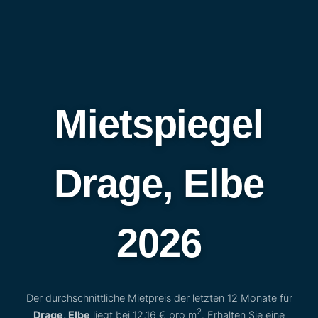
Mietspiegel
Drage, Elbe
2026
Der durchschnittliche Mietpreis der letzten 12 Monate für
2
Drage, Elbe
liegt bei
12,16 €
pro m
. Erhalten Sie eine