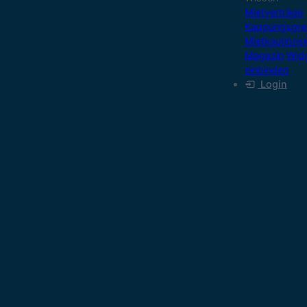
Mietverträge
Kappungsgre
Mietkautions
Magazin
Wid
einbinden
Login