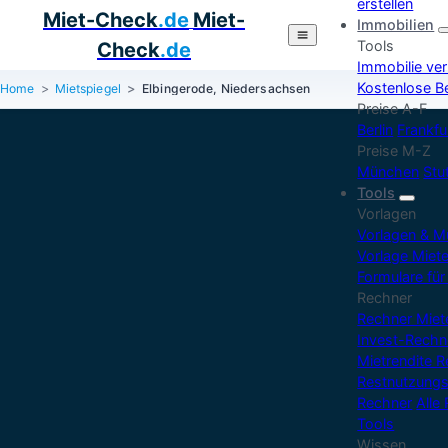
erstellen
Miet-Check
.de
Miet-
Immobilien
Tools
Check
.de
Immobilie ve
Kostenlose B
Home
Mietspiegel
Elbingerode, Niedersachsen
Preise A-F
Berlin
Frankfu
Preise M-Z
München
Stu
Tools
Vorlagen
Vorlagen & M
Vorlage Miet
Formulare für
Rechner
Rechner Mie
Invest-Rechn
Mietrendite 
Restnutzungs
Rechner
Alle
Tools
Wissen