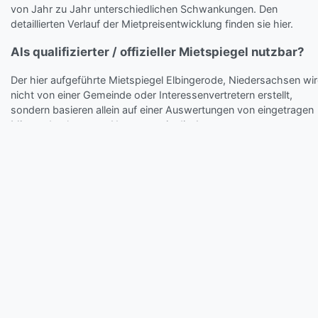
von Jahr zu Jahr unterschiedlichen Schwankungen. Den
detaillierten Verlauf der Mietpreisentwicklung finden sie hier.
Als qualifizierter / offizieller Mietspiegel nutzbar?
Der hier aufgeführte Mietspiegel Elbingerode, Niedersachsen wi
nicht von einer Gemeinde oder Interessenvertretern erstellt,
sondern basieren allein auf einer Auswertungen von eingetragen
Mieten durch unsere Nutzer sowie die Auswertung von
eingetragenen Mietwohnungen. Die angezeigten Daten stellen
daher die tatsächlichen am Markt georderten aktuellen Mietprei
dar.
Vorteil:
Der Mietspiegel für Elbingerode, Niedersachsen von Mie
Check.de liefert die aktuellen und tatsächlich am Markt
geforderten Preise von mindestens 10 Angeboten mathematisc
ausgewertet (wenn verfügbar).
Wie wird der Miet-Check.de Mietspiegel Elbingerod
Niedersachsen errechnet?
Der Mietpreisspiegel von Miet-Check.de wird durch die Eingabe