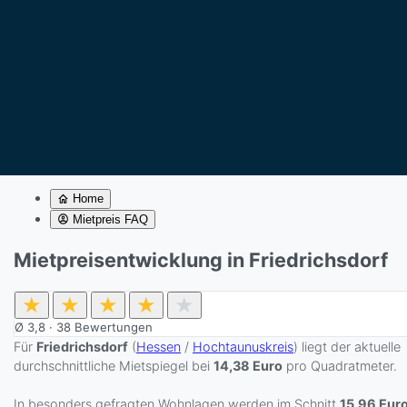
Home
Mietpreis FAQ
Mietpreisentwicklung in Friedrichsdorf
★
★
★
★
★
Ø
3,8
·
38
Bewertungen
Für
Friedrichsdorf
(
Hessen
/
Hochtaunuskreis
) liegt der aktuelle
durchschnittliche Mietspiegel bei
14,38 Euro
pro Quadratmeter.
In besonders gefragten Wohnlagen werden im Schnitt
15,96 Eur