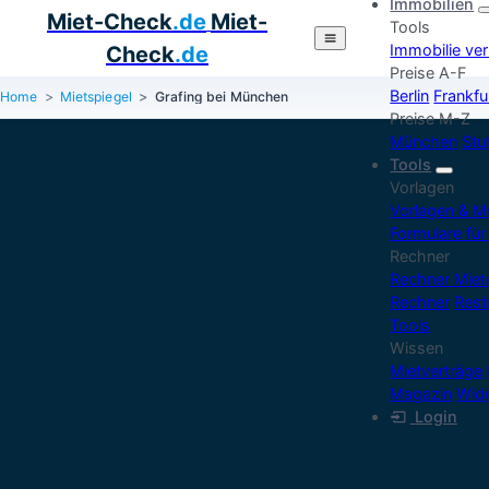
Immobilien
Miet-Check
.de
Miet-
Tools
Immobilie ve
Check
.de
Preise A-F
Berlin
Frankfu
Home
Mietspiegel
Grafing bei München
Preise M-Z
München
Stu
Tools
Vorlagen
Vorlagen & M
Formulare für
Rechner
Rechner Mie
Rechner
Rest
Tools
Wissen
Mietverträge
Magazin
Widg
Login