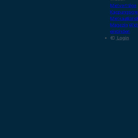
Mietverträge
Kappungsgre
Mietkautions
Magazin
Wid
einbinden
Login