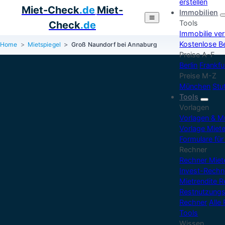
erstellen
Miet-Check
.de
Miet-
Immobilien
Tools
Check
.de
Immobilie ve
Kostenlose B
Home
Mietspiegel
Groß Naundorf bei Annaburg
Preise A-F
Berlin
Frankfu
Preise M-Z
München
Stu
Tools
Vorlagen
Vorlagen & M
Vorlage Miet
Formulare für
Rechner
Rechner Mie
Invest-Rechn
Mietrendite 
Restnutzungs
Rechner
Alle
Tools
Wissen