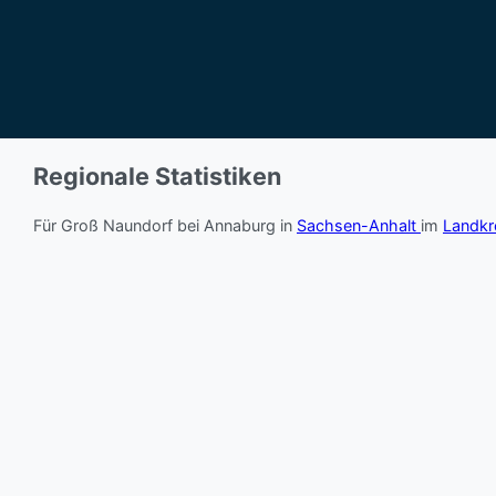
Regionale Statistiken
Für Groß Naundorf bei Annaburg in
Sachsen-Anhalt
im
Landkr
Wittenberg
vergleichen wir die aktuellen Marktdaten.
Wittenberg
7,20 €/m²
Basierend auf 4.711 Einträgen (2025)