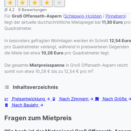
★
★
★
★
★
Ø
4,2
·
9
Bewertungen
Für
Groß Offenseth-Aspern
(
Schleswig-Holstein
/
Pinneberg
)
liegt der aktuelle durchschnittliche Mietspiegel bei
11,30 Euro
pro
Quadratmeter.
In besonders gefragten Wohnlagen werden im Schnitt
12,54 Eur
pro Quadratmeter verlangt, während in preiswerteren Gegenden
die Miete bei etwa
10,28 Euro
pro Quadratmeter liegt.
Die gesamte
Mietpreisspanne
in Groß Offenseth-Aspern reicht
somit von etwa 10,28 € bis zu 12,54 € pro m².
Inhaltsverzeichnis
Preisentwicklung
Nach Zimmern
Nach Größe
Nach Baujahr
Fragen zum Mietpreis