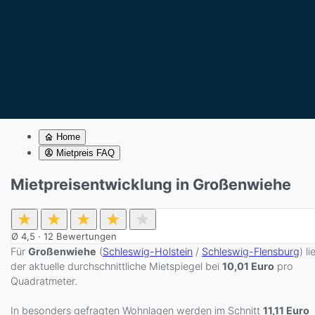
Home
Mietpreis FAQ
Mietpreisentwicklung in Großenwiehe
★
★
★
★
★
Ø
4,5
·
12
Bewertungen
Für
Großenwiehe
(
Schleswig-Holstein
/
Schleswig-Flensburg
) li
der aktuelle durchschnittliche Mietspiegel bei
10,01 Euro
pro
Quadratmeter.
In besonders gefragten Wohnlagen werden im Schnitt
11,11 Euro