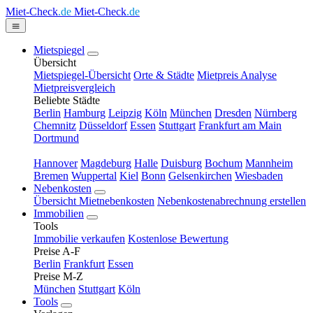
Miet-Check
.de
Miet-Check
.de
Mietspiegel
Übersicht
Mietspiegel-Übersicht
Orte & Städte
Mietpreis Analyse
Mietpreisvergleich
Beliebte Städte
Berlin
Hamburg
Leipzig
Köln
München
Dresden
Nürnberg
Chemnitz
Düsseldorf
Essen
Stuttgart
Frankfurt am Main
Dortmund
Hannover
Magdeburg
Halle
Duisburg
Bochum
Mannheim
Bremen
Wuppertal
Kiel
Bonn
Gelsenkirchen
Wiesbaden
Nebenkosten
Übersicht Mietnebenkosten
Nebenkostenabrechnung erstellen
Immobilien
Tools
Immobilie verkaufen
Kostenlose Bewertung
Preise A-F
Berlin
Frankfurt
Essen
Preise M-Z
München
Stuttgart
Köln
Tools