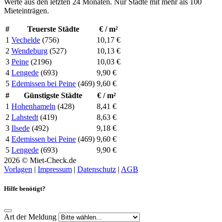
Werte aus den letzten 24 Monaten. Nur Städte mit mehr als 100
Mieteinträgen.
#
Teuerste Städte
€ / m²
1
Vechelde
(756)
10,17 €
2
Wendeburg
(527)
10,13 €
3
Peine
(2196)
10,03 €
4
Lengede
(693)
9,90 €
5
Edemissen bei Peine
(469)
9,60 €
#
Günstigste Städte
€ / m²
1
Hohenhameln
(428)
8,41 €
2
Lahstedt
(419)
8,63 €
3
Ilsede
(492)
9,18 €
4
Edemissen bei Peine
(469)
9,60 €
5
Lengede
(693)
9,90 €
2026 © Miet-Check.de
Vorlagen
|
Impressum
|
Datenschutz
|
AGB
Hilfe benötigt?
Art der Meldung