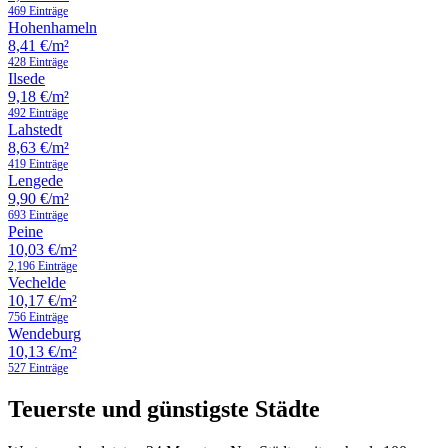
469 Einträge
Hohenhameln
8,41 €/m²
428 Einträge
Ilsede
9,18 €/m²
492 Einträge
Lahstedt
8,63 €/m²
419 Einträge
Lengede
9,90 €/m²
693 Einträge
Peine
10,03 €/m²
2,196 Einträge
Vechelde
10,17 €/m²
756 Einträge
Wendeburg
10,13 €/m²
527 Einträge
Teuerste und günstigste Städte