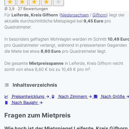
★
★
★
★
★
Ø
3,9
·
27
Bewertungen
Für
Leiferde, Kreis Gifhorn
(
Niedersachsen
/
Gifhorn
) liegt der
aktuelle durchschnittliche Mietspiegel bei
9,45 Euro
pro
Quadratmeter.
In besonders gefragten Wohnlagen werden im Schnitt
10,49 Eur
pro Quadratmeter verlangt, während in preiswerteren Gegenden
die Miete bei etwa
8,60 Euro
pro Quadratmeter liegt.
Die gesamte
Mietpreisspanne
in Leiferde, Kreis Gifhorn reicht
somit von etwa 8,60 € bis zu 10,49 € pro m².
Inhaltsverzeichnis
Preisentwicklung
Nach Zimmern
Nach Größe
Nach Baujahr
Fragen zum Mietpreis
Wie hoch ist der Mietspiegel Leiferde, Kreis Gifhorn