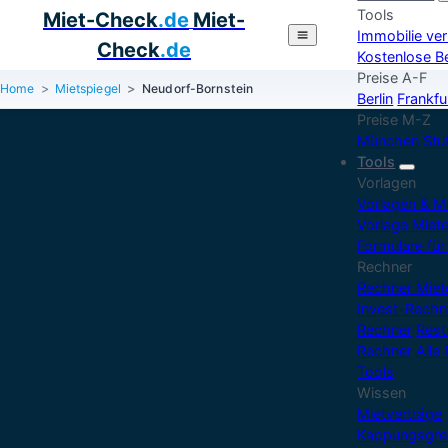
Tools
Miet-Check
.de
Miet-
Immobilie ve
Check
.de
Kostenlose B
Preise A-F
Home
Mietspiegel
Neudorf-Bornstein
Berlin
Frankfu
Preise M-Z
München
Stu
Tools
Vorlagen
Vorlagen & M
Vorlage Miet
Formulare für
Rechner
Rechner Mie
Invest-Rechn
Rechner
Rest
Rechner
Alle
Tools
Wissen
Mietverträge
Kappungsgre