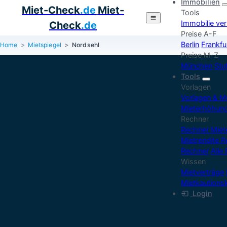
Immobilien
Miet-Check
.de
Miet-
Tools
Immobilie ve
Check
.de
Preise A-F
Berlin
Frankfu
Home
Mietspiegel
Nordsehl
Preise M-Z
München
Stu
Tools
Vorlagen
Vorlagen & M
Mieterhöhun
Rechner
Rechner Mie
Mietrendite 
Rechner
Alle
Wissen
Mietverträge
Mietkautions
Login