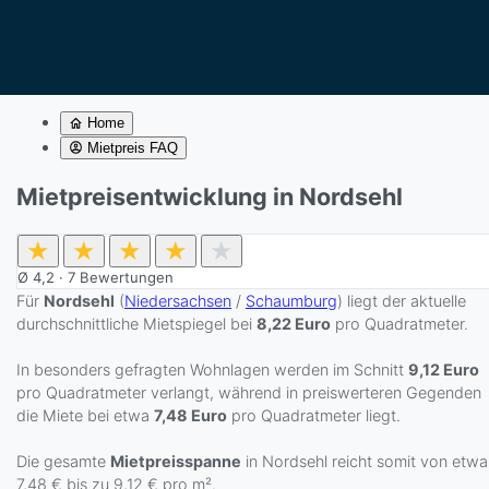
Home
Mietpreis FAQ
Mietpreisentwicklung in Nordsehl
★
★
★
★
★
Ø
4,2
·
7
Bewertungen
Für
Nordsehl
(
Niedersachsen
/
Schaumburg
) liegt der aktuelle
durchschnittliche Mietspiegel bei
8,22 Euro
pro Quadratmeter.
In besonders gefragten Wohnlagen werden im Schnitt
9,12 Euro
pro Quadratmeter verlangt, während in preiswerteren Gegenden
die Miete bei etwa
7,48 Euro
pro Quadratmeter liegt.
Die gesamte
Mietpreisspanne
in Nordsehl reicht somit von etwa
7,48 € bis zu 9,12 € pro m².