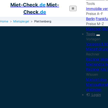
Tools
Miet-Check
.de
Miet-
Immobilie ve
Check
.de
Preise A-F
Berlin
Frankfu
Home
Mietspiegel
Plettenberg
Preise M-Z
München
Stu
Tools
Vorlagen
Vorlagen & M
Mieterhöhun
Rechner
Rechner Mie
Mietrendite 
Rechner
Alle
Wissen
Mietverträge
Mietkautions
einbinden
Login