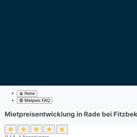
Home
Mietpreis FAQ
Mietpreisentwicklung in Rade bei Fitzbe
★
★
★
★
★
Ø
4,8
·
5
Bewertungen