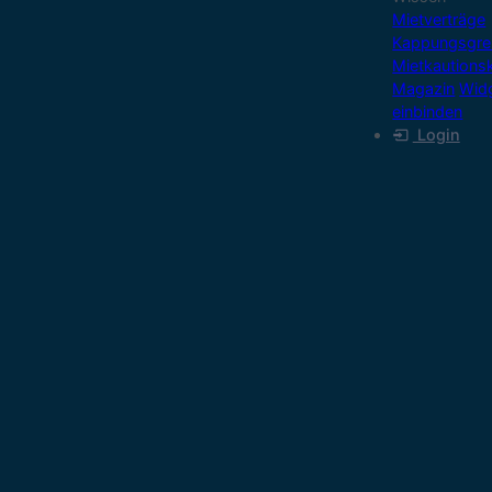
Mietverträge
Kappungsgre
Mietkautions
Magazin
Wid
einbinden
Login