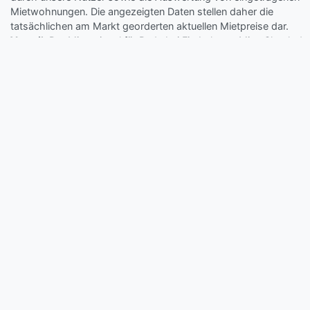
Mietwohnungen. Die angezeigten Daten stellen daher die
tatsächlichen am Markt georderten aktuellen Mietpreise dar.
Vorteil:
Der Mietspiegel für Rade bei Fitzbek von Miet-Check.de
liefert die aktuellen und tatsächlich am Markt geforderten Preise
von mindestens 10 Angeboten mathematisch ausgewertet (wen
verfügbar).
Wie wird der Miet-Check.de Mietspiegel Rade bei
Fitzbek errechnet?
Der Mietpreisspiegel von Miet-Check.de wird durch die Eingabe
von Mietpreisen unserer Besucher, sowie durch am Markt aktuell
angebotene Mietobjekte erstellt. Als Basis für die Berechnung wi
die Kaltmiete der jeweiligen Wohnung herangezogen.
Was bedeuten Mietpreis & Mietkosten von Rade bei
Fitzbek?
Mietpreis & Mietkosten berechnen sich aus der Nettokaltmiete
(Miete ohne Heiz- und Betriebskosten) und bestimmen den
2
durchschnittlichen Preis pro m
. Nicht enthalten sind die