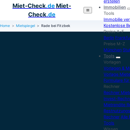
erstellen
Miet-Check
.de
Miet-
Immobilien
Tools
Check
.de
Immobilie ve
Kostenlose B
Home
Mietspiegel
Rade bei Fitzbek
Preise A-F
Berlin
Frankfu
Preise M-Z
München
Stu
Tools
Vorlagen
Vorlagen & M
Vorlage Miet
Formulare für
Rechner
Rechner Mie
Invest-Rechn
Mietrendite 
Restnutzungs
Rechner
Alle
Tools
Wissen