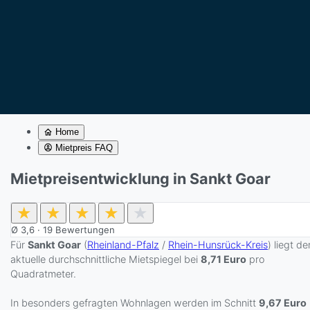
Home
Mietpreis FAQ
Mietpreisentwicklung in Sankt Goar
★
★
★
★
★
Ø
3,6
·
19
Bewertungen
Für
Sankt Goar
(
Rheinland-Pfalz
/
Rhein-Hunsrück-Kreis
) liegt de
aktuelle durchschnittliche Mietspiegel bei
8,71 Euro
pro
Quadratmeter.
In besonders gefragten Wohnlagen werden im Schnitt
9,67 Euro