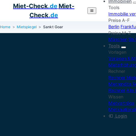
Immobilien
Miet-Check
.de
Miet-
Tools
Immobilie ve
Check
.de
Preise A-F
Berlin
Frankfu
Home
Mietspiegel
Sankt Goar
Preise M-Z
München
Stu
Tools
Vorlagen
Vorlagen & M
Mieterhöhun
Rechner
Rechner Mie
Mietrendite 
Rechner
Alle
Wissen
Mietverträge
Mietkautions
Login