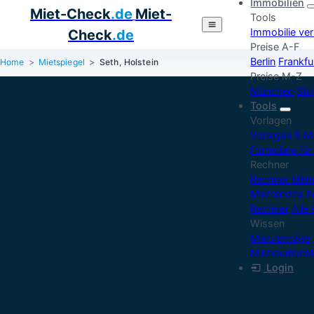
Immobilien
Miet-Check
.de
Miet-
Tools
Immobilie ve
Check
.de
Preise A-F
Berlin
Frankfu
Home
Mietspiegel
Seth, Holstein
Preise M-Z
München
Stu
Tools
Vorlagen
Vorlagen & M
Formulare für
Rechner
Rechner Mie
Mietrendite 
Rechner
Alle
Wissen
Mietverträge
Mietkautions
Login