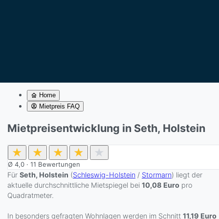
Home
Mietpreis FAQ
Mietpreisentwicklung in Seth, Holstein
★
★
★
★
★
Ø
4,0
·
11
Bewertungen
Für
Seth, Holstein
(
Schleswig-Holstein
/
Stormarn
) liegt der
aktuelle durchschnittliche Mietspiegel bei
10,08 Euro
pro
Quadratmeter.
In besonders gefragten Wohnlagen werden im Schnitt
11,19 Euro