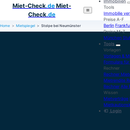
Immobilien
Miet-Check
.de
Miet-
Tools
Immobilie ve
Check
.de
Preise A-F
Berlin
Frankfu
Home
Mietspiegel
Stolpe bei Neumünster
Preise M-Z
München
Stu
Tools
Vorlagen
Vorlagen & M
Formulare für
Rechner
Rechner Mie
Mietrendite 
Rechner
Alle
Wissen
Mietverträge
Mietkautions
Login