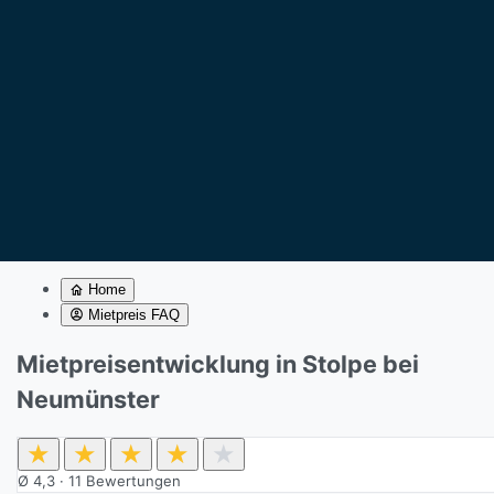
Home
Mietpreis FAQ
Mietpreisentwicklung in Stolpe bei
Neumünster
★
★
★
★
★
Ø
4,3
·
11
Bewertungen