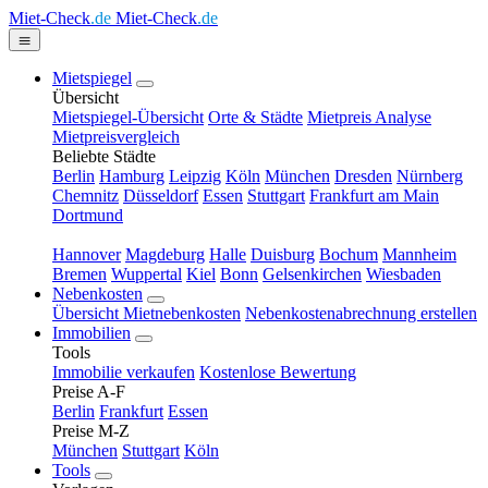
Miet-Check
.de
Miet-Check
.de
Mietspiegel
Übersicht
Mietspiegel-Übersicht
Orte & Städte
Mietpreis Analyse
Mietpreisvergleich
Beliebte Städte
Berlin
Hamburg
Leipzig
Köln
München
Dresden
Nürnberg
Chemnitz
Düsseldorf
Essen
Stuttgart
Frankfurt am Main
Dortmund
Hannover
Magdeburg
Halle
Duisburg
Bochum
Mannheim
Bremen
Wuppertal
Kiel
Bonn
Gelsenkirchen
Wiesbaden
Nebenkosten
Übersicht Mietnebenkosten
Nebenkostenabrechnung erstellen
Immobilien
Tools
Immobilie verkaufen
Kostenlose Bewertung
Preise A-F
Berlin
Frankfurt
Essen
Preise M-Z
München
Stuttgart
Köln
Tools