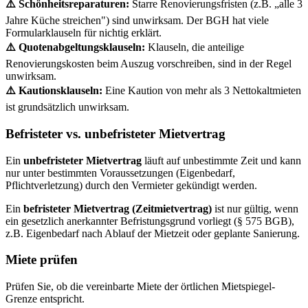
⚠️ Schönheitsreparaturen:
Starre Renovierungsfristen (z.B. „alle 3
Jahre Küche streichen") sind unwirksam. Der BGH hat viele
Formularklauseln für nichtig erklärt.
⚠️ Quotenabgeltungsklauseln:
Klauseln, die anteilige
Renovierungskosten beim Auszug vorschreiben, sind in der Regel
unwirksam.
⚠️ Kautionsklauseln:
Eine Kaution von mehr als 3 Nettokaltmieten
ist grundsätzlich unwirksam.
Befristeter vs. unbefristeter Mietvertrag
Ein
unbefristeter Mietvertrag
läuft auf unbestimmte Zeit und kann
nur unter bestimmten Voraussetzungen (Eigenbedarf,
Pflichtverletzung) durch den Vermieter gekündigt werden.
Ein
befristeter Mietvertrag (Zeitmietvertrag)
ist nur gültig, wenn
ein gesetzlich anerkannter Befristungsgrund vorliegt (§ 575 BGB),
z.B. Eigenbedarf nach Ablauf der Mietzeit oder geplante Sanierung.
Miete prüfen
Prüfen Sie, ob die vereinbarte Miete der örtlichen Mietspiegel-
Grenze entspricht.