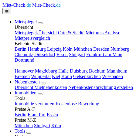
Miet-Check
.de
Miet-Check
.de
Mietspiegel
Übersicht
Mietspiegel-Übersicht
Orte & Städte
Mietpreis Analyse
Mietpreisvergleich
Beliebte Städte
Berlin
Hamburg
Leipzig
Köln
München
Dresden
Nürnberg
Chemnitz
Düsseldorf
Essen
Stuttgart
Frankfurt am Main
Dortmund
Hannover
Magdeburg
Halle
Duisburg
Bochum
Mannheim
Bremen
Wuppertal
Kiel
Bonn
Gelsenkirchen
Wiesbaden
Nebenkosten
Übersicht Mietnebenkosten
Nebenkostenabrechnung erstellen
Immobilien
Tools
Immobilie verkaufen
Kostenlose Bewertung
Preise A-F
Berlin
Frankfurt
Essen
Preise M-Z
München
Stuttgart
Köln
Tools