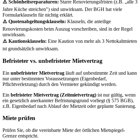
⚠️ Schönheitsreparaturen:
Starre Renovierungsfristen (z.B. „alle 3
Jahre Küche streichen") sind unwirksam. Der BGH hat viele
Formularklauseln für nichtig erklärt.
⚠️ Quotenabgeltungsklauseln:
Klauseln, die anteilige
Renovierungskosten beim Auszug vorschreiben, sind in der Regel
unwirksam.
⚠️ Kautionsklauseln:
Eine Kaution von mehr als 3 Nettokaltmieten
ist grundsätzlich unwirksam.
Befristeter vs. unbefristeter Mietvertrag
Ein
unbefristeter Mietvertrag
läuft auf unbestimmte Zeit und kann
nur unter bestimmten Voraussetzungen (Eigenbedarf,
Pflichtverletzung) durch den Vermieter gekündigt werden.
Ein
befristeter Mietvertrag (Zeitmietvertrag)
ist nur gültig, wenn
ein gesetzlich anerkannter Befristungsgrund vorliegt (§ 575 BGB),
z.B. Eigenbedarf nach Ablauf der Mietzeit oder geplante Sanierung.
Miete prüfen
Prüfen Sie, ob die vereinbarte Miete der örtlichen Mietspiegel-
Grenze entspricht.