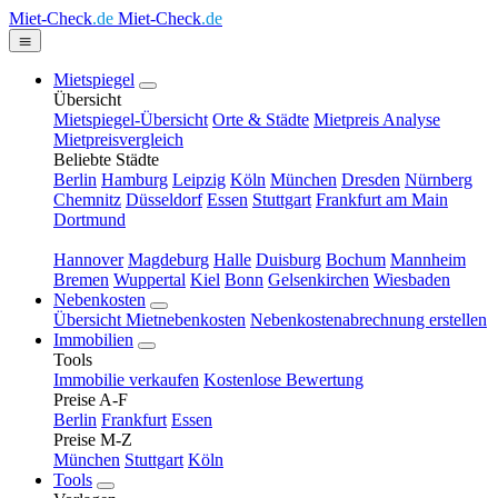
Miet-Check
.de
Miet-Check
.de
Mietspiegel
Übersicht
Mietspiegel-Übersicht
Orte & Städte
Mietpreis Analyse
Mietpreisvergleich
Beliebte Städte
Berlin
Hamburg
Leipzig
Köln
München
Dresden
Nürnberg
Chemnitz
Düsseldorf
Essen
Stuttgart
Frankfurt am Main
Dortmund
Hannover
Magdeburg
Halle
Duisburg
Bochum
Mannheim
Bremen
Wuppertal
Kiel
Bonn
Gelsenkirchen
Wiesbaden
Nebenkosten
Übersicht Mietnebenkosten
Nebenkostenabrechnung erstellen
Immobilien
Tools
Immobilie verkaufen
Kostenlose Bewertung
Preise A-F
Berlin
Frankfurt
Essen
Preise M-Z
München
Stuttgart
Köln
Tools