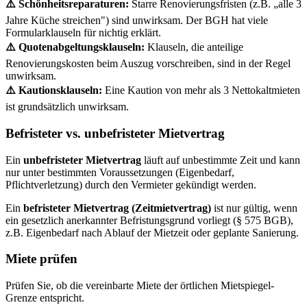
⚠️ Schönheitsreparaturen:
Starre Renovierungsfristen (z.B. „alle 3
Jahre Küche streichen") sind unwirksam. Der BGH hat viele
Formularklauseln für nichtig erklärt.
⚠️ Quotenabgeltungsklauseln:
Klauseln, die anteilige
Renovierungskosten beim Auszug vorschreiben, sind in der Regel
unwirksam.
⚠️ Kautionsklauseln:
Eine Kaution von mehr als 3 Nettokaltmieten
ist grundsätzlich unwirksam.
Befristeter vs. unbefristeter Mietvertrag
Ein
unbefristeter Mietvertrag
läuft auf unbestimmte Zeit und kann
nur unter bestimmten Voraussetzungen (Eigenbedarf,
Pflichtverletzung) durch den Vermieter gekündigt werden.
Ein
befristeter Mietvertrag (Zeitmietvertrag)
ist nur gültig, wenn
ein gesetzlich anerkannter Befristungsgrund vorliegt (§ 575 BGB),
z.B. Eigenbedarf nach Ablauf der Mietzeit oder geplante Sanierung.
Miete prüfen
Prüfen Sie, ob die vereinbarte Miete der örtlichen Mietspiegel-
Grenze entspricht.