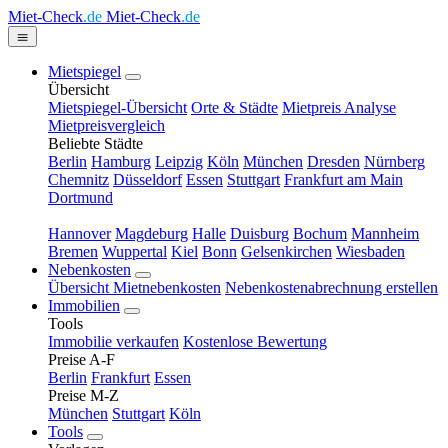
Miet-Check
.de
Miet-Check
.de
Mietspiegel
Übersicht
Mietspiegel-Übersicht
Orte & Städte
Mietpreis Analyse
Mietpreisvergleich
Beliebte Städte
Berlin
Hamburg
Leipzig
Köln
München
Dresden
Nürnberg
Chemnitz
Düsseldorf
Essen
Stuttgart
Frankfurt am Main
Dortmund
Hannover
Magdeburg
Halle
Duisburg
Bochum
Mannheim
Bremen
Wuppertal
Kiel
Bonn
Gelsenkirchen
Wiesbaden
Nebenkosten
Übersicht Mietnebenkosten
Nebenkostenabrechnung erstellen
Immobilien
Tools
Immobilie verkaufen
Kostenlose Bewertung
Preise A-F
Berlin
Frankfurt
Essen
Preise M-Z
München
Stuttgart
Köln
Tools