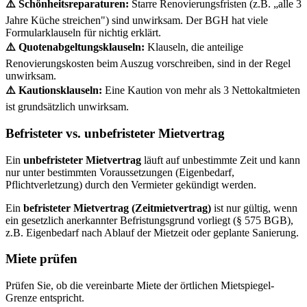
⚠️ Schönheitsreparaturen:
Starre Renovierungsfristen (z.B. „alle 3
Jahre Küche streichen") sind unwirksam. Der BGH hat viele
Formularklauseln für nichtig erklärt.
⚠️ Quotenabgeltungsklauseln:
Klauseln, die anteilige
Renovierungskosten beim Auszug vorschreiben, sind in der Regel
unwirksam.
⚠️ Kautionsklauseln:
Eine Kaution von mehr als 3 Nettokaltmieten
ist grundsätzlich unwirksam.
Befristeter vs. unbefristeter Mietvertrag
Ein
unbefristeter Mietvertrag
läuft auf unbestimmte Zeit und kann
nur unter bestimmten Voraussetzungen (Eigenbedarf,
Pflichtverletzung) durch den Vermieter gekündigt werden.
Ein
befristeter Mietvertrag (Zeitmietvertrag)
ist nur gültig, wenn
ein gesetzlich anerkannter Befristungsgrund vorliegt (§ 575 BGB),
z.B. Eigenbedarf nach Ablauf der Mietzeit oder geplante Sanierung.
Miete prüfen
Prüfen Sie, ob die vereinbarte Miete der örtlichen Mietspiegel-
Grenze entspricht.