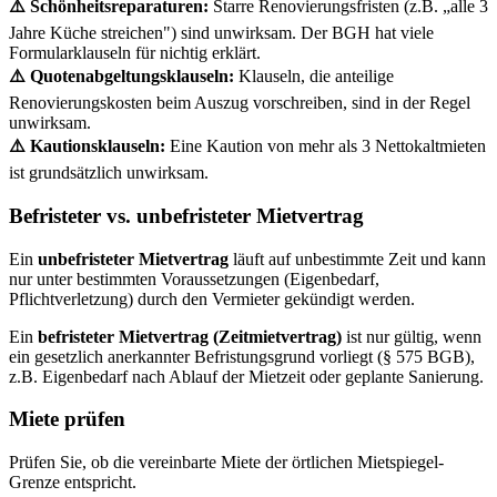
⚠️ Schönheitsreparaturen:
Starre Renovierungsfristen (z.B. „alle 3
Jahre Küche streichen") sind unwirksam. Der BGH hat viele
Formularklauseln für nichtig erklärt.
⚠️ Quotenabgeltungsklauseln:
Klauseln, die anteilige
Renovierungskosten beim Auszug vorschreiben, sind in der Regel
unwirksam.
⚠️ Kautionsklauseln:
Eine Kaution von mehr als 3 Nettokaltmieten
ist grundsätzlich unwirksam.
Befristeter vs. unbefristeter Mietvertrag
Ein
unbefristeter Mietvertrag
läuft auf unbestimmte Zeit und kann
nur unter bestimmten Voraussetzungen (Eigenbedarf,
Pflichtverletzung) durch den Vermieter gekündigt werden.
Ein
befristeter Mietvertrag (Zeitmietvertrag)
ist nur gültig, wenn
ein gesetzlich anerkannter Befristungsgrund vorliegt (§ 575 BGB),
z.B. Eigenbedarf nach Ablauf der Mietzeit oder geplante Sanierung.
Miete prüfen
Prüfen Sie, ob die vereinbarte Miete der örtlichen Mietspiegel-
Grenze entspricht.