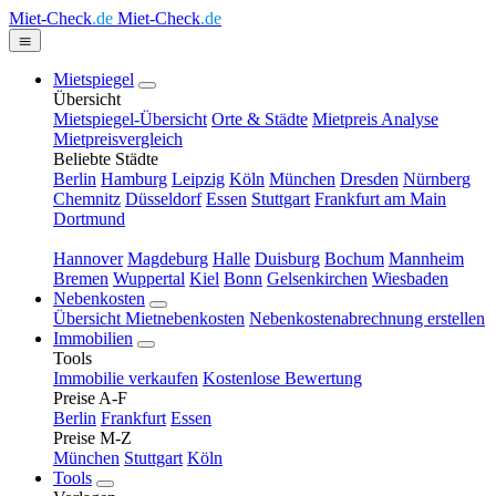
Miet-Check
.de
Miet-Check
.de
Mietspiegel
Übersicht
Mietspiegel-Übersicht
Orte & Städte
Mietpreis Analyse
Mietpreisvergleich
Beliebte Städte
Berlin
Hamburg
Leipzig
Köln
München
Dresden
Nürnberg
Chemnitz
Düsseldorf
Essen
Stuttgart
Frankfurt am Main
Dortmund
Hannover
Magdeburg
Halle
Duisburg
Bochum
Mannheim
Bremen
Wuppertal
Kiel
Bonn
Gelsenkirchen
Wiesbaden
Nebenkosten
Übersicht Mietnebenkosten
Nebenkostenabrechnung erstellen
Immobilien
Tools
Immobilie verkaufen
Kostenlose Bewertung
Preise A-F
Berlin
Frankfurt
Essen
Preise M-Z
München
Stuttgart
Köln
Tools