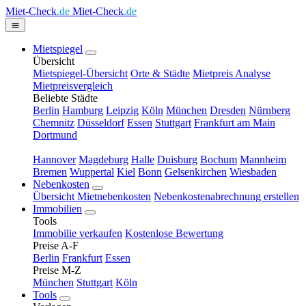
Miet-Check
.de
Miet-Check
.de
Mietspiegel
Übersicht
Mietspiegel-Übersicht
Orte & Städte
Mietpreis Analyse
Mietpreisvergleich
Beliebte Städte
Berlin
Hamburg
Leipzig
Köln
München
Dresden
Nürnberg
Chemnitz
Düsseldorf
Essen
Stuttgart
Frankfurt am Main
Dortmund
Hannover
Magdeburg
Halle
Duisburg
Bochum
Mannheim
Bremen
Wuppertal
Kiel
Bonn
Gelsenkirchen
Wiesbaden
Nebenkosten
Übersicht Mietnebenkosten
Nebenkostenabrechnung erstellen
Immobilien
Tools
Immobilie verkaufen
Kostenlose Bewertung
Preise A-F
Berlin
Frankfurt
Essen
Preise M-Z
München
Stuttgart
Köln
Tools