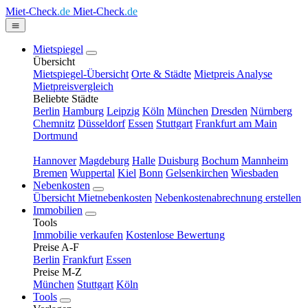
Miet-Check
.de
Miet-Check
.de
Mietspiegel
Übersicht
Mietspiegel-Übersicht
Orte & Städte
Mietpreis Analyse
Mietpreisvergleich
Beliebte Städte
Berlin
Hamburg
Leipzig
Köln
München
Dresden
Nürnberg
Chemnitz
Düsseldorf
Essen
Stuttgart
Frankfurt am Main
Dortmund
Hannover
Magdeburg
Halle
Duisburg
Bochum
Mannheim
Bremen
Wuppertal
Kiel
Bonn
Gelsenkirchen
Wiesbaden
Nebenkosten
Übersicht Mietnebenkosten
Nebenkostenabrechnung erstellen
Immobilien
Tools
Immobilie verkaufen
Kostenlose Bewertung
Preise A-F
Berlin
Frankfurt
Essen
Preise M-Z
München
Stuttgart
Köln
Tools