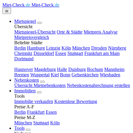
Miet-Check
.de
Miet-Check
.de
Mietspiegel
Übersicht
Mietspiegel-Übersicht
Orte & Städte
Mietpreis Analyse
Mietpreisvergleich
Beliebte Städte
Berlin
Hamburg
Leipzig
Köln
München
Dresden
Nürnberg
Chemnitz
Düsseldorf
Essen
Stuttgart
Frankfurt am Main
Dortmund
Hannover
Magdeburg
Halle
Duisburg
Bochum
Mannheim
Bremen
Wuppertal
Kiel
Bonn
Gelsenkirchen
Wiesbaden
Nebenkosten
Übersicht Mietnebenkosten
Nebenkostenabrechnung erstellen
Immobilien
Tools
Immobilie verkaufen
Kostenlose Bewertung
Preise A-F
Berlin
Frankfurt
Essen
Preise M-Z
München
Stuttgart
Köln
Tools