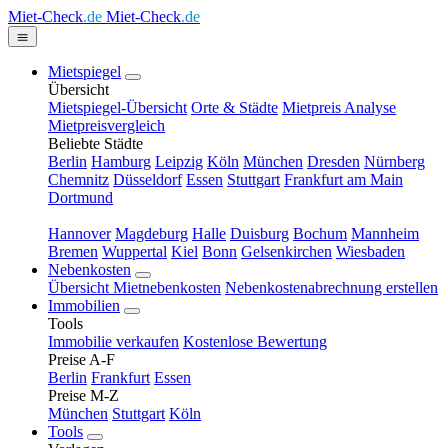
Miet-Check
.de
Miet-Check
.de
Mietspiegel
Übersicht
Mietspiegel-Übersicht
Orte & Städte
Mietpreis Analyse
Mietpreisvergleich
Beliebte Städte
Berlin
Hamburg
Leipzig
Köln
München
Dresden
Nürnberg
Chemnitz
Düsseldorf
Essen
Stuttgart
Frankfurt am Main
Dortmund
Hannover
Magdeburg
Halle
Duisburg
Bochum
Mannheim
Bremen
Wuppertal
Kiel
Bonn
Gelsenkirchen
Wiesbaden
Nebenkosten
Übersicht Mietnebenkosten
Nebenkostenabrechnung erstellen
Immobilien
Tools
Immobilie verkaufen
Kostenlose Bewertung
Preise A-F
Berlin
Frankfurt
Essen
Preise M-Z
München
Stuttgart
Köln
Tools