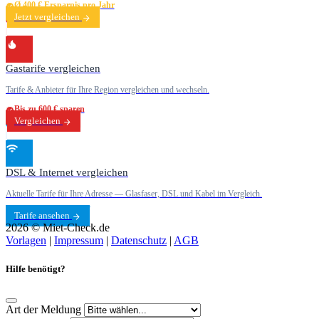
Ø 400 € Ersparnis pro Jahr
Jetzt vergleichen
Gastarife vergleichen
Tarife & Anbieter für Ihre Region vergleichen und wechseln.
Bis zu 600 € sparen
Vergleichen
DSL & Internet vergleichen
Aktuelle Tarife für Ihre Adresse — Glasfaser, DSL und Kabel im Vergleich.
Tarife ansehen
2026 © Miet-Check.de
Vorlagen
|
Impressum
|
Datenschutz
|
AGB
Hilfe benötigt?
Art der Meldung