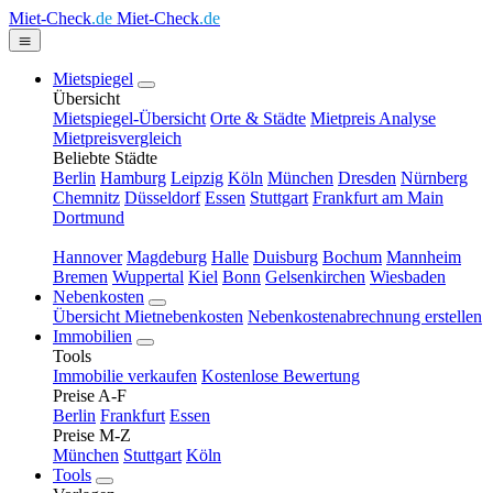
Miet-Check
.de
Miet-Check
.de
Mietspiegel
Übersicht
Mietspiegel-Übersicht
Orte & Städte
Mietpreis Analyse
Mietpreisvergleich
Beliebte Städte
Berlin
Hamburg
Leipzig
Köln
München
Dresden
Nürnberg
Chemnitz
Düsseldorf
Essen
Stuttgart
Frankfurt am Main
Dortmund
Hannover
Magdeburg
Halle
Duisburg
Bochum
Mannheim
Bremen
Wuppertal
Kiel
Bonn
Gelsenkirchen
Wiesbaden
Nebenkosten
Übersicht Mietnebenkosten
Nebenkostenabrechnung erstellen
Immobilien
Tools
Immobilie verkaufen
Kostenlose Bewertung
Preise A-F
Berlin
Frankfurt
Essen
Preise M-Z
München
Stuttgart
Köln
Tools