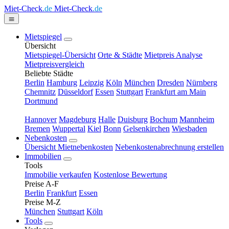
Miet-Check
.de
Miet-Check
.de
Mietspiegel
Übersicht
Mietspiegel-Übersicht
Orte & Städte
Mietpreis Analyse
Mietpreisvergleich
Beliebte Städte
Berlin
Hamburg
Leipzig
Köln
München
Dresden
Nürnberg
Chemnitz
Düsseldorf
Essen
Stuttgart
Frankfurt am Main
Dortmund
Hannover
Magdeburg
Halle
Duisburg
Bochum
Mannheim
Bremen
Wuppertal
Kiel
Bonn
Gelsenkirchen
Wiesbaden
Nebenkosten
Übersicht Mietnebenkosten
Nebenkostenabrechnung erstellen
Immobilien
Tools
Immobilie verkaufen
Kostenlose Bewertung
Preise A-F
Berlin
Frankfurt
Essen
Preise M-Z
München
Stuttgart
Köln
Tools