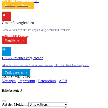
Ø 400 € Ersparnis pro Jahr
Jetzt vergleichen
Gastarife vergleichen
Tarife & Anbieter für Ihre Region vergleichen und wechseln.
Bis zu 600 € sparen
Vergleichen
DSL & Internet vergleichen
Aktuelle Tarife für Ihre Adresse — Glasfaser, DSL und Kabel im Vergleich.
Tarife ansehen
2026 © Miet-Check.de
Vorlagen
|
Impressum
|
Datenschutz
|
AGB
Hilfe benötigt?
Art der Meldung