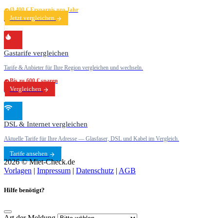
Ø 400 € Ersparnis pro Jahr
Jetzt vergleichen
Gastarife vergleichen
Tarife & Anbieter für Ihre Region vergleichen und wechseln.
Bis zu 600 € sparen
Vergleichen
DSL & Internet vergleichen
Aktuelle Tarife für Ihre Adresse — Glasfaser, DSL und Kabel im Vergleich.
Tarife ansehen
2026 © Miet-Check.de
Vorlagen
|
Impressum
|
Datenschutz
|
AGB
Hilfe benötigt?
Art der Meldung