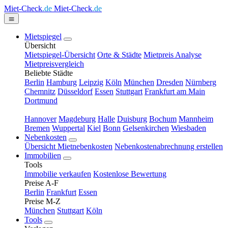
Miet-Check
.de
Miet-Check
.de
Mietspiegel
Übersicht
Mietspiegel-Übersicht
Orte & Städte
Mietpreis Analyse
Mietpreisvergleich
Beliebte Städte
Berlin
Hamburg
Leipzig
Köln
München
Dresden
Nürnberg
Chemnitz
Düsseldorf
Essen
Stuttgart
Frankfurt am Main
Dortmund
Hannover
Magdeburg
Halle
Duisburg
Bochum
Mannheim
Bremen
Wuppertal
Kiel
Bonn
Gelsenkirchen
Wiesbaden
Nebenkosten
Übersicht Mietnebenkosten
Nebenkostenabrechnung erstellen
Immobilien
Tools
Immobilie verkaufen
Kostenlose Bewertung
Preise A-F
Berlin
Frankfurt
Essen
Preise M-Z
München
Stuttgart
Köln
Tools