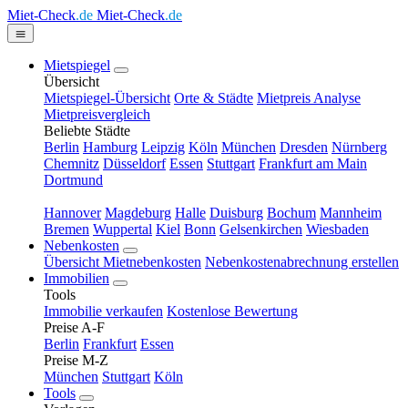
Miet-Check
.de
Miet-Check
.de
Mietspiegel
Übersicht
Mietspiegel-Übersicht
Orte & Städte
Mietpreis Analyse
Mietpreisvergleich
Beliebte Städte
Berlin
Hamburg
Leipzig
Köln
München
Dresden
Nürnberg
Chemnitz
Düsseldorf
Essen
Stuttgart
Frankfurt am Main
Dortmund
Hannover
Magdeburg
Halle
Duisburg
Bochum
Mannheim
Bremen
Wuppertal
Kiel
Bonn
Gelsenkirchen
Wiesbaden
Nebenkosten
Übersicht Mietnebenkosten
Nebenkostenabrechnung erstellen
Immobilien
Tools
Immobilie verkaufen
Kostenlose Bewertung
Preise A-F
Berlin
Frankfurt
Essen
Preise M-Z
München
Stuttgart
Köln
Tools